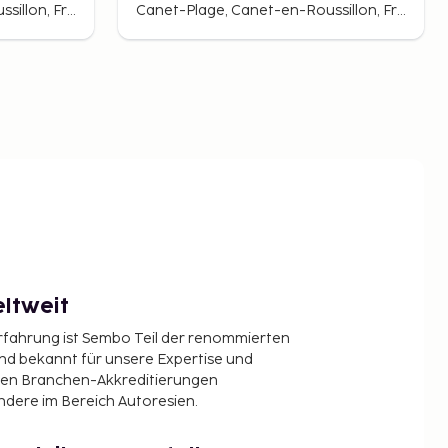
Canet-Plage, Canet-en-Roussillon, Frankreich
Canet-Plage, Canet-en-Roussillon, Frankreich
ltweit
Erfahrung ist Sembo Teil der renommierten
ind bekannt für unsere Expertise und
en Branchen-Akkreditierungen
ndere im Bereich Autoresien.