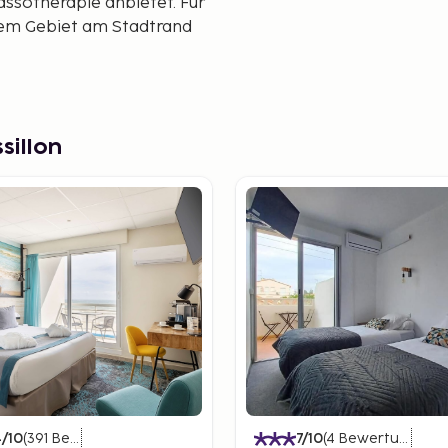
assotherapie anbietet. Für
inem Gebiet am Stadtrand
sillon
4
/10
(
391
Bewertungen
)
7
/10
(
4
Bewertungen
)