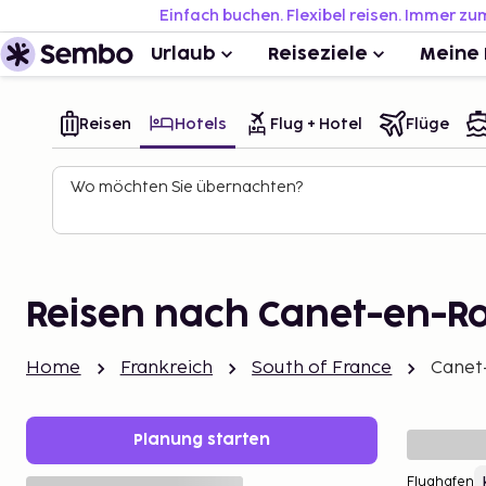
Einfach buchen. Flexibel reisen. Immer zu
Urlaub
Reiseziele
Meine 
Reisen
Hotels
Flug + Hotel
Flüge
Wo möchten Sie übernachten?
Reisen nach Canet-en-Ro
Home
Frankreich
South of France
Canet
Planung starten
Flughafen