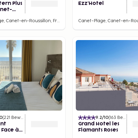
tern Plus
Ezz'Hotel
anet-
Canet-Plage, Canet-en-Roussillon, Frankreich
10
(
221
Bewertungen
)
9.2
/10
(
163
Bewertungen
int
Grand Hotel les
 Face à
Flamants Roses