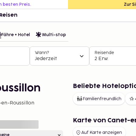
m besten Preis.
Zur S
Reisen
Fähre + Hotel
Multi-stop
Wann?
Reisende
Jederzeit
2 Erw.
Beliebte Hotelopti
ussillon
Familienfreundlich
-en-Roussillon
Karte von Canet-e
Auf Karte anzeigen