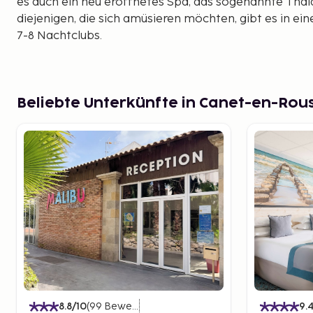
es auch ein neu eröffnetes Spa, das sogenannte Thal
diejenigen, die sich amüsieren möchten, gibt es in e
7-8 Nachtclubs.
Beliebte Unterkünfte in Canet-en-Rous
8.8
/10
(
99
Bewertungen
)
9.