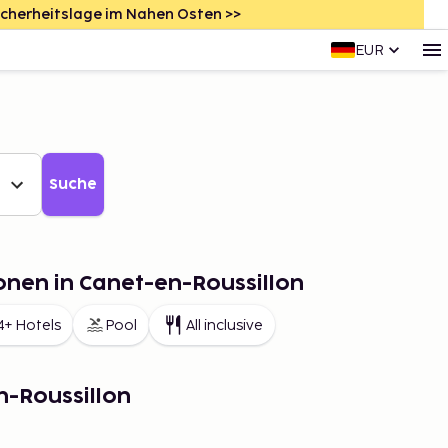
icherheitslage im Nahen Osten >>
EUR
Suche
onen in Canet-en-Roussillon
4+ Hotels
Pool
All inclusive
n-Roussillon