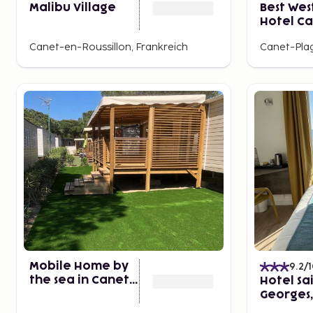
Malibu Village
Best Wes
Hotel C
Plage
Canet-en-Roussillon, Frankreich
Mobile Home by
9.2
/
the sea in Canet-
Hotel Sa
en-roussillon
Georges,
la Mer