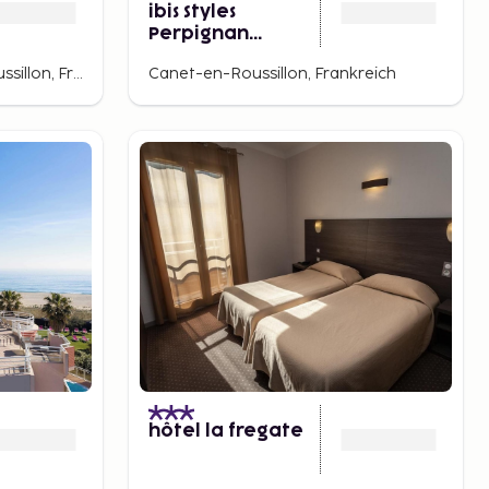
ibis Styles
Perpignan
Canet-en-
Canet-Plage, Canet-en-Roussillon, Frankreich
Canet-en-Roussillon, Frankreich
Roussillon
)
hôtel la fregate