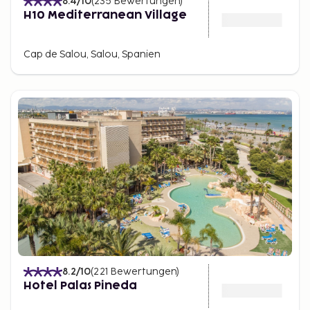
8.4
/10
(
235
Bewertungen
)
H10 Mediterranean Village
Cap de Salou, Salou, Spanien
8.2
/10
(
221
Bewertungen
)
Hotel Palas Pineda