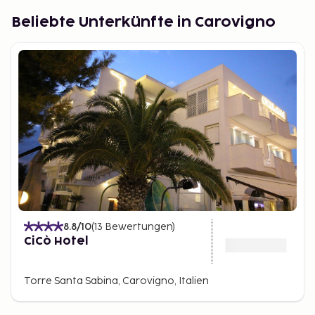
köstliche traditionelle Gerichte servieren. Die
Beliebte Unterkünfte in Carovigno
Olivenölproduktion hat eine jahrtausendelange
Tradition, und auch die Weinproduktion steht weit
oben auf der Liste.
8.8
/10
(
13
Bewertungen
)
CiCò Hotel
Torre Santa Sabina, Carovigno, Italien