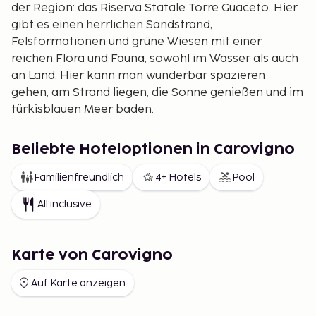
der Region: das Riserva Statale Torre Guaceto. Hier
gibt es einen herrlichen Sandstrand,
Felsformationen und grüne Wiesen mit einer
reichen Flora und Fauna, sowohl im Wasser als auch
an Land. Hier kann man wunderbar spazieren
gehen, am Strand liegen, die Sonne genießen und im
türkisblauen Meer baden.
Brindisi wurde 267 v. Chr. von den Römern erobert,
die die erste Hauptstraße zwischen Rom und
Beliebte Hoteloptionen in Carovigno
Brindisi anlegten, die das Römische Reich verband.
Familienfreundlich
4+ Hotels
Pool
Dank seiner Geschichte gibt es viel zu sehen. Das
Castello Rosso (Rote Schloss) verdankt seinen
All inclusive
Namen dem einzigartigen roten Stein, aus dem es
gebaut ist, und ist einen Besuch wert. In Brindisi gibt
es auch mehrere alte Kirchen, eine davon ist die
Karte von Carovigno
Kirche San Giovanni al Sepolcro mit ihrem schönen
Auf Karte anzeigen
und dekorativen Marmortor.
In der Gegend gibt es viele gute Restaurants, die