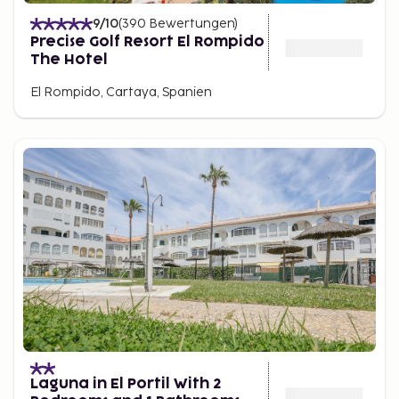
9
/10
(
390
Bewertungen
)
Precise Golf Resort El Rompido
The Hotel
El Rompido, Cartaya, Spanien
Laguna in El Portil With 2