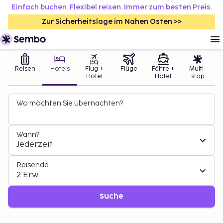
Einfach buchen. Flexibel reisen. Immer zum besten Preis.
Zur Sicherheitslage im Nahen Osten >>
Reisen
Hotels
Flug +
Flüge
Fähre +
Multi-
Hotel
Hotel
stop
Wo möchten Sie übernachten?
Wann?
Jederzeit
Reisende
2 Erw.
Suche