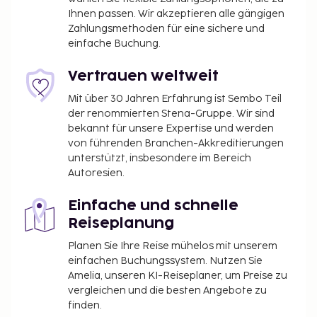
Peninsula Paris ist: Flughafen Roissy-Charles de
Ihnen passen. Wir akzeptieren alle gängigen
Gaulle (CDG).
Zahlungsmethoden für eine sichere und
Zum Angebot gehören ein rund um die Uhr
einfache Buchung.
geöffnetes Businesscenter, ein Express-Check-in
und ein Express-Check-out. Für Veranstaltungen
Vertrauen weltweit
stehen folgende Einrichtungen zur Verfügung: ein
Mit über 30 Jahren Erfahrung ist Sembo Teil
Konferenzzentrum und Tagungsräume. Vor Ort gibt
der renommierten Stena-Gruppe. Wir sind
es Folgendes: Langzeitparkplätze. Entspann dich im
bekannt für unsere Expertise und werden
Wellnessbereich, der Massagen,
von führenden Branchen-Akkreditierungen
unterstützt, insbesondere im Bereich
Körperbehandlungen und Gesichtsbehandlungen
Autoresien.
bietet. Du kannst von folgenden
Freizeiteinrichtungen profitieren: Innenpool, Sauna
Einfache und schnelle
und Fitnessmöglichkeiten. Zu den Highlights, die
Reiseplanung
dieser Palast bietet, gehören zudem kostenloses
WLAN, ein Concierge-Service und Babysitting (gegen
Planen Sie Ihre Reise mühelos mit unserem
einfachen Buchungssystem. Nutzen Sie
Gebühr). Genieße französische Küche im L’Oiseau
Amelia, unseren KI-Reiseplaner, um Preise zu
Blanc, einem der 4 Restaurants dieses Palasts, oder
vergleichen und die besten Angebote zu
nutz den Zimmerservice (rund um die Uhr). Entspann
finden.
dich mit einem erfrischenden Getränk an einer der 2