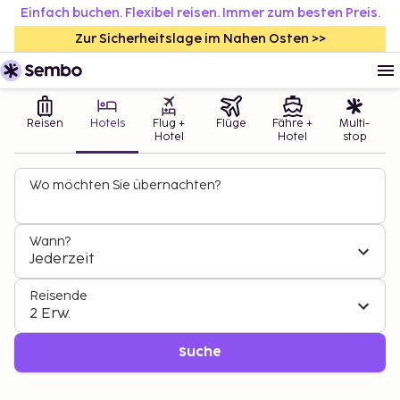
Einfach buchen. Flexibel reisen. Immer zum besten Preis.
Zur Sicherheitslage im Nahen Osten >>
Reisen
Hotels
Flug +
Flüge
Fähre +
Multi-
Hotel
Hotel
stop
Wo möchten Sie übernachten?
Wann?
Jederzeit
Reisende
2 Erw.
Suche