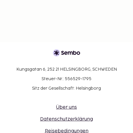
Buchungsbestätigung.
Kinder bis zu 11 Jahren können im Zimmer der
Eltern oder Erziehungsberechtigten kostenlos
übernachten, wenn keine zusätzlichen
Bettwaren angefordert werden.
Kungsgatan 6, 252 21 HELSINGBORG, SCHWEDEN
Steuer-Nr.: 556529-1795
Sitz der Gesellschaft: Helsingborg
Über uns
Datenschutzerklärung
Reisebedingungen