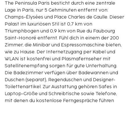
The Peninsula Paris besticht durch eine zentrale
Lage in Paris, nur 5 Gehminuten entfernt von:
Champs-Élysées und Place Charles de Gaulle. Dieser
Palast im luxuriösen Stil ist 0,7 km von
Triumphbogen und 0,9 km von Rue du Faubourg
Saint-Honoré entfernt. Fühl dich in einem der 200
Zimmer, die Minibar und Espressomaschine bieten,
wie zu Hause. Der Internetzugang per Kabel und
WLAN ist kostenfrei und Plasmafernseher mit
Satellitenempfang sorgen für gute Unterhaltung.
Die Badezimmer verfügen über Badewannen und
Duschen (separat), Regenduschen und Designer-
Toilettenartikel. Zur Austattung gehören Safes in
Laptop-Größe und Schreibtische sowie Telefone,
mit denen du kostenlose Ferngespräche führen
kannst. Entfernungen werden bis auf 0,1 Kilometer
gerundet.
Place Charles de Gaulle – 0,3 km