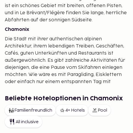
ist ein schönes Gebiet mit breiten, offenen Pisten,
und in Le Brèvant/Flégère finden Sie lange, herrliche
Abfahrten auf der sonnigen Südseite.
Chamonix
Die Stadt mit ihrer authentischen alpinen
Architektur, ihrem lebendigen Treiben, Geschäften,
Cafés, guten Unterkünften und Restaurants ist
außergewöhnlich. Es gibt zahlreiche Aktivitäten für
diejenigen, die eine Pause vom Skifahren einlegen
möchten. Wie wäre es mit Paragliding, Eisklettern
oder einfach nur einem entspannten Tag mit
Shopping oder im Schwimmbad?
"Wir versprechen, dass Sie hier mit vielen neuen
Beliebte Hoteloptionen in Chamonix
Erfahrungen und einem Lächeln abreisen werden."
Familienfreundlich
4+ Hotels
Pool
Les Houches
All inclusive
Les Houches ist das erste Dorf, das Sie betreten,
wenn Sie das Chamonix-Tal befahren. Hier sind die