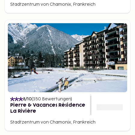
Autos helfen. Es besteht auch die Möglichkeit, einen
Stadtzentrum von Chamonix, Frankreich
Bus (ca. 2 Std.) direkt vom Flughafen Genf zu
nehmen:
Altibus
oder
Chamonix Transfer
. Stellen Sie
sicher, dass Sie genügend Zeit für den Rückflug
einplanen. Eine Anreise mit dem Zug nach Chamonix
ist ebenfalls möglich:
SNCF
.
8
/10
(
350
Bewertungen
)
Pierre & Vacances Résidence
La Rivière
Stadtzentrum von Chamonix, Frankreich