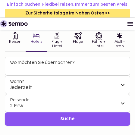
Einfach buchen. Flexibel reisen. Immer zum besten Preis.
Zur Sicherheitslage im Nahen Osten >>
Reisen
Hotels
Flug +
Flüge
Fähre +
Multi-
Hotel
Hotel
stop
Wo möchten Sie übernachten?
Wann?
Jederzeit
Reisende
2 Erw.
Suche