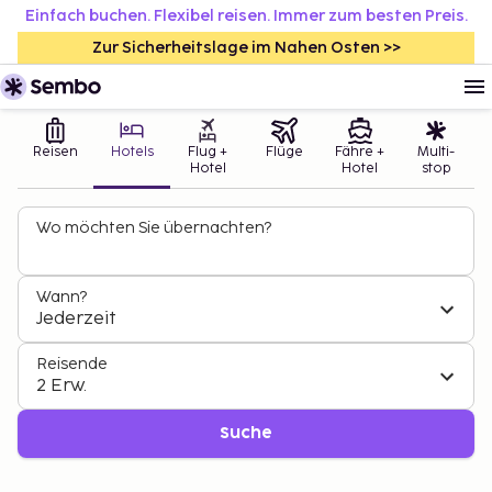
Einfach buchen. Flexibel reisen. Immer zum besten Preis.
Zur Sicherheitslage im Nahen Osten >>
Reisen
Hotels
Flug +
Flüge
Fähre +
Multi-
Hotel
Hotel
stop
Wo möchten Sie übernachten?
Wann?
Jederzeit
Reisende
2 Erw.
Suche