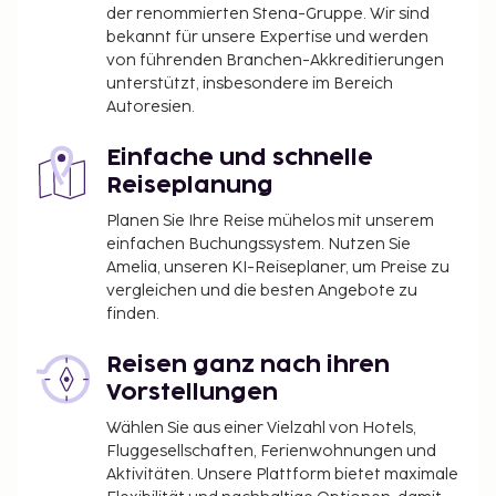
der renommierten Stena-Gruppe. Wir sind
Unterkunft mitgeteilt wurden.
bekannt für unsere Expertise und werden
Das japanische Ministerium für Gesundheit,
von führenden Branchen-Akkreditierungen
unterstützt, insbesondere im Bereich
Arbeit und Soziales schreibt vor, dass alle
Autoresien.
internationalen Gäste ihre Reisepassnummer
und ihre Nationalität beim Check-in in einer
Einfache und schnelle
Unterkunft jeglicher Art (Gasthäuser, Hotels,
Reiseplanung
Motels usw.) angeben müssen. Zusätzlich wird
von den Eigentümern der Unterkünfte verlangt,
Planen Sie Ihre Reise mühelos mit unserem
einfachen Buchungssystem. Nutzen Sie
Reisepässe von allen Gästen beim Check-in zu
Amelia, unseren KI-Reiseplaner, um Preise zu
fotokopieren und die Fotokopie
vergleichen und die besten Angebote zu
aufzubewahren.
finden.
Reisen ganz nach ihren
Vorstellungen
Wählen Sie aus einer Vielzahl von Hotels,
Fluggesellschaften, Ferienwohnungen und
Aktivitäten. Unsere Plattform bietet maximale