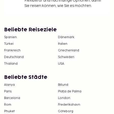
Flexibilität und nachhaltige Optionen, damit
Sie reisen können, wie Sie es möchten.
Beliebte Reiseziele
Spanien
Dänemark
Türkei
Italien
Frankreich
Griechenland
Deutschland
Schweden
Thailand
USA
Beliebte Städte
Alanya
Billund
Paris
Platja de Palma
Barcelona
London
Rom
Frederikshavn
Phuket
Göteborg