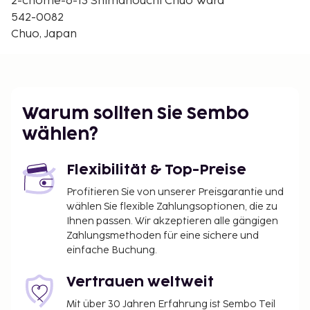
2-chome-6-13 Shimanouchi Chuo Ward
Flughafen Kobe (UKB) – 43 km
542-0082
Flughafen Kansai Intl. (KIX) – 51,4 km
Chuo, Japan
Dieses Hotel bietet unter anderem Folgendes:
ausgewiesene Raucherbereiche.
Du wirst gebeten, die folgenden Gebühren direkt in
der Unterkunft zu zahlen. Gebühren beinhalten
Warum sollten Sie Sembo
möglicherweise geltende Steuern:
wählen?
Möglicherweise wird in der Unterkunft eine
Kulturförderabgabe erhoben. Diese beträgt
Flexibilität & Top-Preise
100–10.000 JPY pro Person und Nacht,
Profitieren Sie von unserer Preisgarantie und
basierend auf dem Zimmerpreis pro Nacht.
wählen Sie flexible Zahlungsoptionen, die zu
Hinweis: Es können weitere Ausnahmen gelten.
Ihnen passen. Wir akzeptieren alle gängigen
Für weitere Informationen kontaktiere die
Zahlungsmethoden für eine sichere und
Unterkunft über die Kontaktdaten, die in der
einfache Buchung.
Buchungsbestätigung angegeben waren, die du
nach der Buchung erhalten hast.
Vertrauen weltweit
Mit über 30 Jahren Erfahrung ist Sembo Teil
Diese Liste enthält alle Gebühren, die uns von der