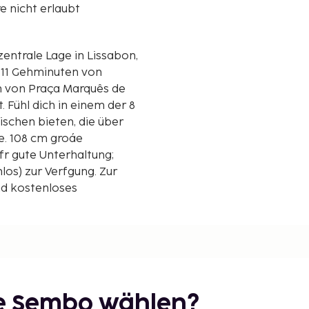
e nicht erlaubt
 11 Gehminuten von
 Fühl dich in einem der 8
ischen bieten, die über
e. 108 cm groáe
r gute Unterhaltung;
s) zur Verfgung. Zur
nd kostenloses
ilometer gerundet.
ie Sembo wählen?