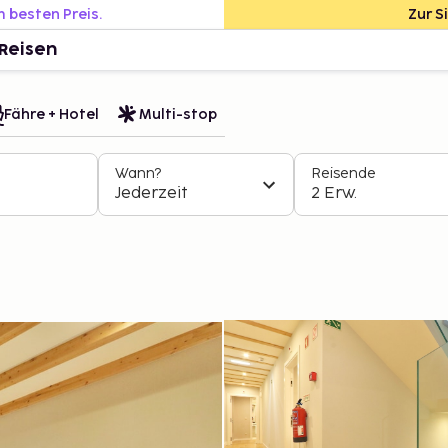
m besten Preis.
Zur S
Reisen
Fähre + Hotel
Multi-stop
Wann?
Reisende
Jederzeit
2 Erw.