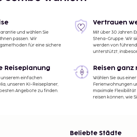
ise
Vertrauen we
garantie und wählen Sie
Mit über 30 Jahren 
 Ihnen passen. Wir
Stena-Gruppe. Wir s
ngsmethoden für eine sichere
werden von führend
unterstützt, insbeso
le Reiseplanung
Reisen ganz 
it unserem einfachen
Wählen Sie aus einer
ia, unseren KI-Reiseplaner,
Ferienwohnungen und
 besten Angebote zu finden.
maximale Flexibilitä
reisen können, wie S
EVARD Boutique Studios
zte Rezeption und eine
Beliebte Städte
n der Unterkunft zu