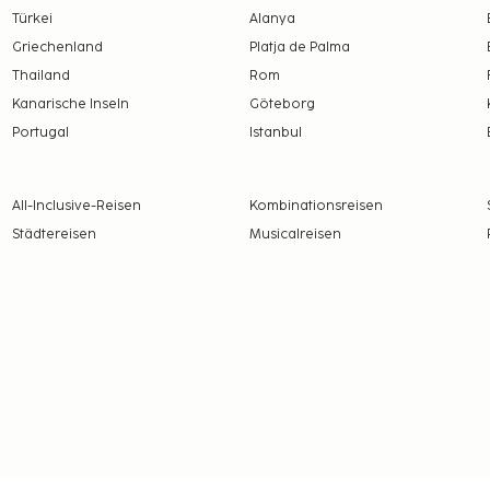
ende Steuern:
Türkei
Alanya
Griechenland
Platja de Palma
gabe: 4.00 EUR pro
Thailand
Rom
 Kinder unter 13 Jahren
Kanarische Inseln
Göteborg
Portugal
Istanbul
Unterkunft mitgeteilt
All-Inclusive-Reisen
Kombinationsreisen
ach Verfügbarkeit)
Städtereisen
Musicalreisen
 alle Informationen.
e Steuern und können