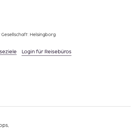
r Gesellschaft: Helsingborg
seziele
Login für Reisebüros
pps,