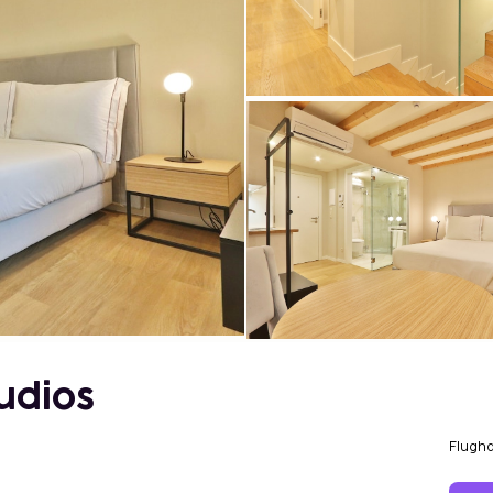
udios
Flugh