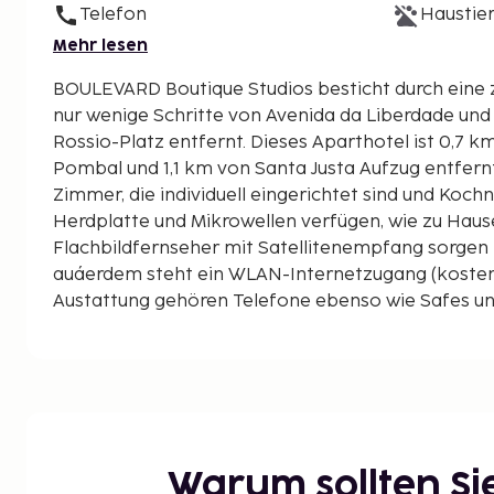
Telefon
Haustier
Mehr lesen
BOULEVARD Boutique Studios besticht durch eine zentrale Lage in Lissabon,
nur wenige Schritte von Avenida da Liberdade und
Rossio-Platz entfernt. Dieses Aparthotel ist 0,7 km von Praça Marquês de
Pombal und 1,1 km von Santa Justa Aufzug entfernt.
Zimmer, die individuell eingerichtet sind und Kochn
Herdplatte und Mikrowellen verfügen, wie zu Haus
Flachbildfernseher mit Satellitenempfang sorgen f
auáerdem steht ein WLAN-Internetzugang (kostenlo
Austattung gehören Telefone ebenso wie Safes u
Mineralwasser. Entfernungen werden bis auf 0,1 K
Coração de Jesus – 0,1 km
Avenida da Liberdade – 0,1 km
Botanischer Garten – 0,3 km
Kinomuseum Cinemateca Portuguesa – 0,4 km
Praça do Príncipe Real – 0,6 km
Warum sollten S