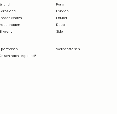
Billund
Paris
Barcelona
London
Frederikshavn
Phuket
Kopenhagen
Dubai
El Arenal
Side
Sportreisen
Wellnessreisen
Reisen nach Legoland®