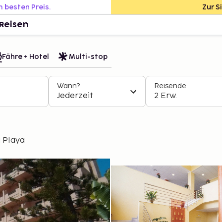
m besten Preis.
Zur S
Reisen
Fähre + Hotel
Multi-stop
Wann?
Reisende
Jederzeit
2 Erw.
a Playa