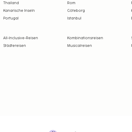
Thailand
Rom
 Poolbar.
pro Woche
Kanarische Inseln
Göteborg
ro Tag
Portugal
Istanbul
 alle Informationen.
e Steuern und können
All-Inclusive-Reisen
Kombinationsreisen
Städtereisen
Musicalreisen
ldtransaktionen in
000 EUR erlaubt. Weitere
t bei der Unterkunft. Die
Buchungsbestätigung.