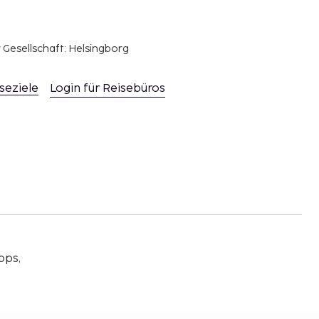
r Gesellschaft: Helsingborg
seziele
Login für Reisebüros
pps,