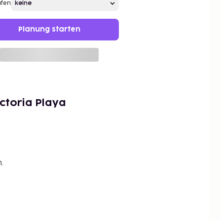
afen
Planung starten
ictoria Playa
.