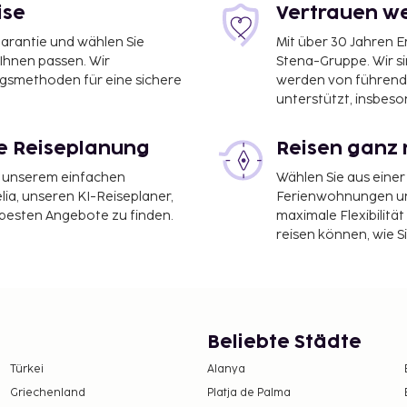
– 1,5 km
ise
Vertrauen we
garantie und wählen Sie
Mit über 30 Jahren 
 Ihnen passen. Wir
Stena-Gruppe. Wir s
ngsmethoden für eine sichere
werden von führend
unterstützt, insbeso
le Reiseplanung
Reisen ganz 
 ist Flughafen Federico
it unserem einfachen
Wählen Sie aus einer
ia, unseren KI-Reiseplaner,
Ferienwohnungen und
 besten Angebote zu finden.
maximale Flexibilitä
eine rund um die Uhr
reisen können, wie S
. Für Veranstaltungen
gibt es Folgendes:
oß. Dazu gehören:
n. Zu den Highlights, die
WLAN, ein Concierge-
Beliebte Städte
ße Mittagessen oder
Türkei
Alanya
der bleib gemütlich auf
Griechenland
Platja de Palma
pann dich mit einem