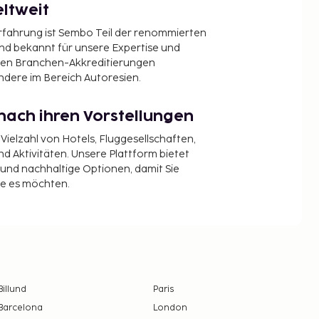
ltweit
Erfahrung ist Sembo Teil der renommierten
ind bekannt für unsere Expertise und
en Branchen-Akkreditierungen
ndere im Bereich Autoresien.
nach ihren Vorstellungen
 Vielzahl von Hotels, Fluggesellschaften,
 Aktivitäten. Unsere Plattform bietet
t und nachhaltige Optionen, damit Sie
ie es möchten.
Billund
Paris
Barcelona
London