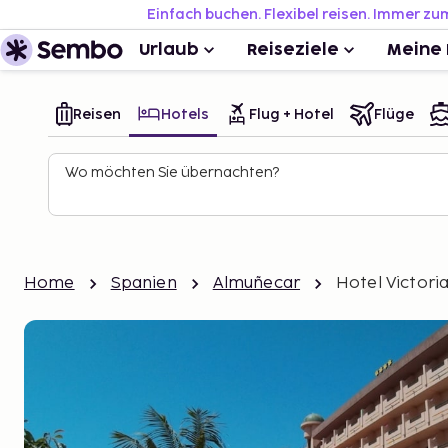
Einfach buchen. Flexibel reisen. Immer zu
Urlaub
Reiseziele
Meine 
Reisen
Hotels
Flug + Hotel
Flüge
Wo möchten Sie übernachten?
Home
Spanien
Almuñecar
Hotel Victori