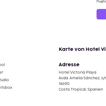
Flugh
Karte von Hotel V
Adresse
ool
er
Hotel Victoria Playa
Avda. Amelia Sánchez, s/n
tudio
18690
eitsbox
Costa Tropical, Spanien