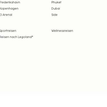
Frederikshavn
Phuket
Kopenhagen
Dubai
El Arenal
Side
Sportreisen
Wellnessreisen
Reisen nach Legoland®