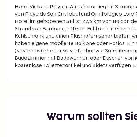
Hotel Victoria Playa in Almuñecar liegt in Strandn
von Playa de San Cristobal und Ornitologico Loro Park 
Hotel im gehobenen Stil ist 22,5 km von Balcón d
Strand von Burriana entfernt. Fühl dich in einem d
Kühlschrank und einen Plasmafernseher bieten, w
haben eigene möblierte Balkone oder Patios. Ei
(kostenlos) ist ebenso verfügbar wie Satellitenem
Badezimmer mit Badewannen oder Duschen vorha
kostenlose Toilettenartikel und Bidets verfügen.
auf 0,1 Kilometer gerundet.
Playa de San Cristobal – 0,5 km
Ornitologico Loro Park – 0,9 km
Abderraman I – 0,9 km
Strand von Almuñécar – 1 km
Castillo de San Miguel – 1,3 km
Warum sollten S
Aquarium Almunecar – 1,3 km
Museo Arqueológico – 1,3 km
Playa Puerta del Mar – 1,3 km