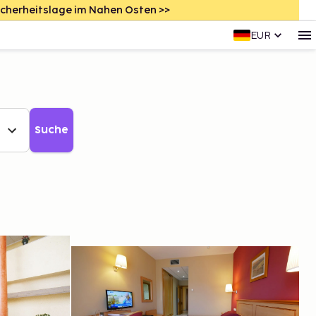
icherheitslage im Nahen Osten >>
EUR
Suche