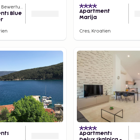
Bewertungen
)
Apartment
nts Blue
Marija
r
tien
Cres, Kroatien
nts
Apartments
Delux Skalnica -