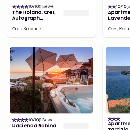
10
/10
(
1
Bewertungen
)
10
/10
(
3
The Isolano, Cres,
Apartme
Autograph
Lavende
Collection
Cres, Kroatien
Cres, Kroa
10
/10
(
1
Bewertungen
)
Apartme
Hacienda Babina
Tarcizio