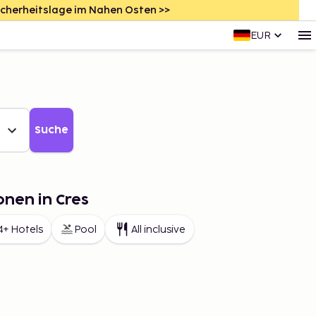
icherheitslage im Nahen Osten >>
EUR
Suche
onen in Cres
4+ Hotels
Pool
All inclusive