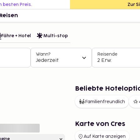
m besten Preis.
Zur S
Reisen
Fähre + Hotel
Multi-stop
Wann?
Reisende
Jederzeit
2 Erw.
Beliebte Hotelopti
Familienfreundlich
Karte von Cres
Auf Karte anzeigen