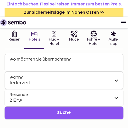
Einfach buchen. Flexibel reisen. Immer zum besten Preis.
Zur Sicherheitslage im Nahen Osten >>
Reisen
Hotels
Flug +
Flüge
Fähre +
Multi-
Hotel
Hotel
stop
Wo möchten Sie übernachten?
Wann?
Jederzeit
Reisende
2 Erw.
Suche