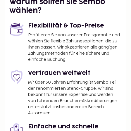
Warum sollten Sie Sembo
Auvergne-Rhône-Alpes – 11,6 km
wählen?
Die nächsten Flughäfen sind:
Flughafen Saint-Exupéry (LYS) – 62,5 km
Flexibilität & Top-Preise
Flughafen Saint-Etienne - Loire (EBU) – 103,2 km
Flughafen Grenoble - Isere (GNB) – 102,1 km
Profitieren Sie von unserer Preisgarantie und
wählen Sie flexible Zahlungsoptionen, die zu
Zum Angebot gehören ein PC-Arbeitsplatz, eine
Ihnen passen. Wir akzeptieren alle gängigen
rund um die Uhr besetzte Rezeption und ein
Zahlungsmethoden für eine sichere und
Wasserspender. Vor Ort gibt es Folgendes: Parken
einfache Buchung.
ohne Service (kostenlos). Genieße die den schönen
Ausblick von folgenden Punkten: Terrasse und
Vertrauen weltweit
Garten. Außerdem kannst du kostenloses WLAN
Mit über 30 Jahren Erfahrung ist Sembo Teil
nutzen. Ein Frühstücksbuffet wird unter der Woche
der renommierten Stena-Gruppe. Wir sind
von 06:00 Uhr bis 09:00 Uhr und am Wochenende
bekannt für unsere Expertise und werden
von 06:00 Uhr bis 10:00 Uhr gegen Gebühr
von führenden Branchen-Akkreditierungen
angeboten. Die offizielle Sternebewertung für diese
unterstützt, insbesondere im Bereich
Unterkunft wurde von der Französischen Zentrale
Autoresien.
für Tourismus, ATOUT France, erstellt.
Einfache und schnelle
Du wirst gebeten, die folgenden Gebühren direkt in