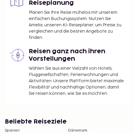
Reiseplanung
der Unterkunft zu zahlen. Gebühren beinhalten
möglicherweise geltende Steuern:
Planen Sie Ihre Reise mühelos mit unserem
einfachen Buchungssystem. Nutzen Sie
Die Stadtverwaltung erhebt eine
Amelia, unseren KI-Reiseplaner, um Preise zu
Tourismusabgabe: 1.10 EUR pro Person/pro
vergleichen und die besten Angebote zu
Nacht. Kinder unter 18 Jahren sind von der
finden.
Abgabe befreit.
Reisen ganz nach ihren
Diese Liste enthält alle Gebühren, die uns von der
Vorstellungen
Unterkunft mitgeteilt wurden.
Wählen Sie aus einer Vielzahl von Hotels,
Aufpreis für das Frühstücksbuffet: ca. 8.50 EUR
Fluggesellschaften, Ferienwohnungen und
für Erwachsene und ca. 4.25 EUR für Kinder
Aktivitäten. Unsere Plattform bietet maximale
Gebühr für Haustiere: 8.00 EUR pro Haustier, pro
Flexibilität und nachhaltige Optionen, damit
Nacht
Sie reisen können, wie Sie es möchten.
Assistenztiere sind von den Gebühren
ausgenommen
Die oben aufgeführte Liste enthält vielleicht nicht
Beliebte Reiseziele
alle Informationen. Gebühren und Kautionen
Spanien
Dänemark