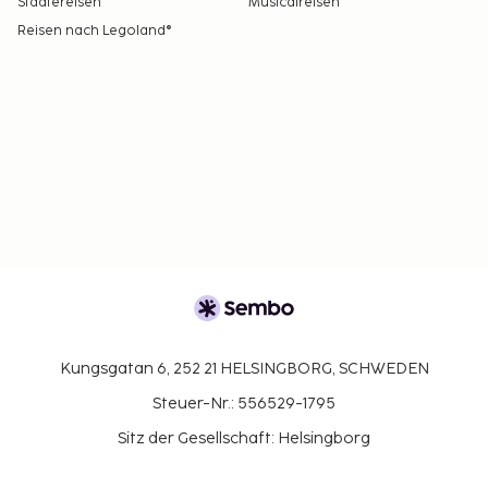
Städtereisen
Musicalreisen
aufgeführt).
Reisen nach Legoland®
Es sind bargeldlose Zahlungsmethoden für alle
Transaktionen verfügbar.
Kontaktloser Check-out ist verfügbar.
Kungsgatan 6, 252 21 HELSINGBORG, SCHWEDEN
Steuer-Nr.: 556529-1795
Sitz der Gesellschaft: Helsingborg