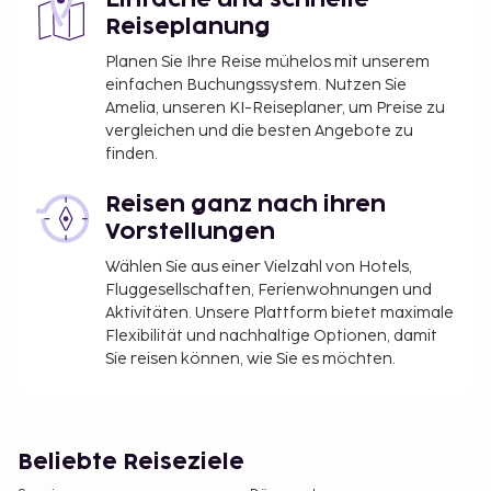
Die oben aufgeführte Liste enthält vielleicht nicht
alle Informationen. Gebühren und Kautionen
Reiseplanung
enthalten eventuell keine Steuern und können sich
Planen Sie Ihre Reise mühelos mit unserem
ändern.
einfachen Buchungssystem. Nutzen Sie
Amelia, unseren KI-Reiseplaner, um Preise zu
Der Pool ist von 08:00 Uhr bis 22:00 Uhr
vergleichen und die besten Angebote zu
geöffnet.
finden.
Für Massageanwendungen und Behandlungen
im Wellnessbereich sind Voranmeldungen
Reisen ganz nach ihren
erforderlich. Bitte setze dazu vor der Anreise
Vorstellungen
mit diesem Hotel in Verbindung. Die
Wählen Sie aus einer Vielzahl von Hotels,
entsprechenden Kontaktinformationen findest
Fluggesellschaften, Ferienwohnungen und
du auf deiner Buchungsbestätigung.
Aktivitäten. Unsere Plattform bietet maximale
Flexibilität und nachhaltige Optionen, damit
Sie reisen können, wie Sie es möchten.
Beliebte Reiseziele