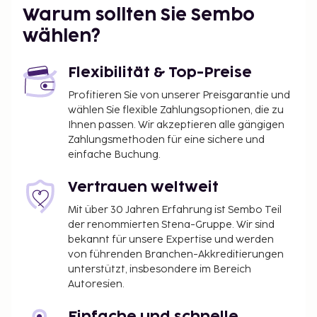
(kostenlos). Entspann dich im Wellnessbereich, der
Warum sollten Sie Sembo
Massagen, Körperbehandlungen und
Gesichtsbehandlungen bietet. Auch kostenloses
wählen?
WLAN und Unterstützung bei der
Tourenplanung/beim Ticketerwerb bietet dieses
Flexibilität & Top-Preise
Hotel. Es gibt einen Shuttle zum Strand (gegen
Profitieren Sie von unserer Preisgarantie und
Gebühr), der das Meer für jeden einfach erreichbar
wählen Sie flexible Zahlungsoptionen, die zu
macht. The Salty Pelican serviert seinen Gästen
Ihnen passen. Wir akzeptieren alle gängigen
köstliche Speisen im El Grotto. Lass deinen Tag bei
Zahlungsmethoden für eine sichere und
einem Drink an der Bar/Lounge ausklingen. Gegen
einfache Buchung.
Gebühr wird täglich von 08:00 Uhr bis 10:00 Uhr ein
nach Wunsch zubereitetes Frühstück angeboten.
Vertrauen weltweit
Diese Unterkunft ist vom 12. Februar 2025 bis zum
Mit über 30 Jahren Erfahrung ist Sembo Teil
12. Februar 2026 geschlossen (Änderungen
der renommierten Stena-Gruppe. Wir sind
vorbehalten).
bekannt für unsere Expertise und werden
Aufpreis für das nach Wunsch zubereitete
von führenden Branchen-Akkreditierungen
unterstützt, insbesondere im Bereich
Frühstück: ca. 15 EUR für Erwachsene und ca. 15
Autoresien.
EUR für Kinder
Einfache und schnelle