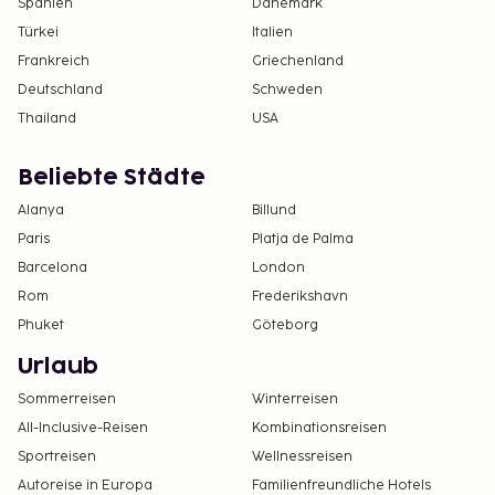
Spanien
Dänemark
Türkei
Italien
Frankreich
Griechenland
Deutschland
Schweden
Thailand
USA
Beliebte Städte
Alanya
Billund
Paris
Platja de Palma
Barcelona
London
Rom
Frederikshavn
Phuket
Göteborg
Urlaub
Sommerreisen
Winterreisen
All-Inclusive-Reisen
Kombinationsreisen
Sportreisen
Wellnessreisen
Autoreise in Europa
Familienfreundliche Hotels