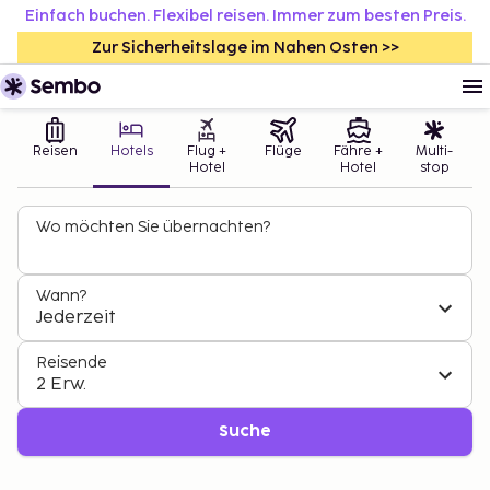
Einfach buchen. Flexibel reisen. Immer zum besten Preis.
Zur Sicherheitslage im Nahen Osten >>
Reisen
Hotels
Flug +
Flüge
Fähre +
Multi-
Hotel
Hotel
stop
Wo möchten Sie übernachten?
Wann?
Jederzeit
Reisende
2 Erw.
Suche