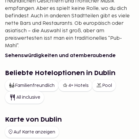
freundlichen Gesichtern und fröhlicher Musik
empfangen. Aber es spielt keine Rolle, wo du dich
befindest. Auch in anderen Stadtteilen gibt es viele
nette Bars und Restaurants. Ob europäisch oder
asiatisch – die Auswahl ist groß, aber am
preiswertesten isst man ein traditionelles "Pub-
Mahl".
Sehenswürdigkeiten und atemberaubende
Ausblicke
Eine weitere gute Möglichkeit, die Stadt zu
Beliebte Hoteloptionen in Dublin
entdecken, ist mit dem Hop-on-Hop-off-
Familienfreundlich
4+ Hotels
Pool
Touristenbus. Er hält unter anderem bei einem der
meistbesuchten Orte in Dublin, der Guinness-
All inclusive
Brauerei. Hier kannst du mehr über deren
Geschichte und Produktion erfahren. Natürlich
rundest du deinen Besuch mit einem leckeren
Karte von Dublin
Guinness ganz oben im Gebäude ab, wo du einen
Auf Karte anzeigen
fantastischen Blick über die Stadt hast.