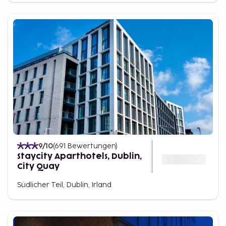
Plattformen buchen.
9
/10
(
691
Bewertungen
)
Staycity Aparthotels, Dublin,
City Quay
Südlicher Teil, Dublin, Irland