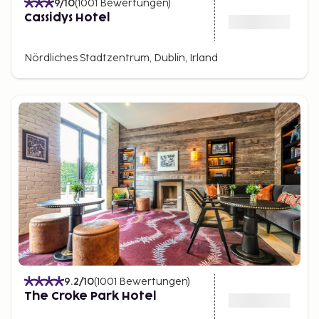
9
/10
(
1001
Bewertungen
)
Cassidys Hotel
Nördliches Stadtzentrum, Dublin, Irland
9.2
/10
(
1001
Bewertungen
)
The Croke Park Hotel