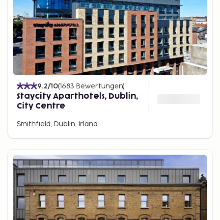
9.2
/10
(
1683
Bewertungen
)
Staycity Aparthotels, Dublin,
City Centre
Smithfield, Dublin, Irland