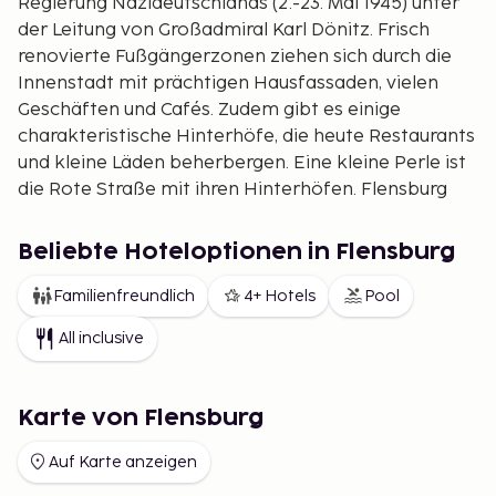
Regierung Nazideutschlands (2.-23. Mai 1945) unter
der Leitung von Großadmiral Karl Dönitz. Frisch
renovierte Fußgängerzonen ziehen sich durch die
Innenstadt mit prächtigen Hausfassaden, vielen
Geschäften und Cafés. Zudem gibt es einige
charakteristische Hinterhöfe, die heute Restaurants
und kleine Läden beherbergen. Eine kleine Perle ist
die Rote Straße mit ihren Hinterhöfen. Flensburg
feierte 2009 sein 725-jähriges Jubiläum als
Handelsstadt. Flensburg besitzt eine der besten
Beliebte Hoteloptionen in Flensburg
Handballmannschaften Europas.
Familienfreundlich
4+ Hotels
Pool
Weihnachtsmarkt
. Ein schöner Weihnachtsmarkt
wird in Flensburg vom 22. November bis 23.
All inclusive
Dezember veranstaltet.
Karte von Flensburg
Auf Karte anzeigen