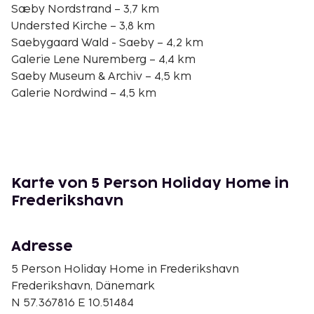
Sæby Nordstrand – 3,7 km
Understed Kirche – 3,8 km
Saebygaard Wald - Saeby – 4,2 km
Galerie Lene Nuremberg – 4,4 km
Saeby Museum & Archiv – 4,5 km
Galerie Nordwind – 4,5 km
Saeby Glaspusteri – 4,5 km
Saeby Kirche – 4,6 km
Adda Ravnkilde – 4,6 km
The Lady from the Sea – 4,9 km
Betonskulptur – 4,9 km
Karte von 5 Person Holiday Home in
Glashuset – 5,2 km
Frederikshavn
Minibyen Sæby – 5,2 km
Saeby Golfklub – 6,6 km
Adresse
Vor Ort gibt es Folgendes: Parken ohne Service
(kostenlos). Genieße von folgendem Punkt aus den
5 Person Holiday Home in Frederikshavn
schönen Ausblick: Terrasse. Nutz außerdem
Frederikshavn, Dänemark
Einrichtungen und Leistungen wie kostenloses
N 57.367816 E 10.51484