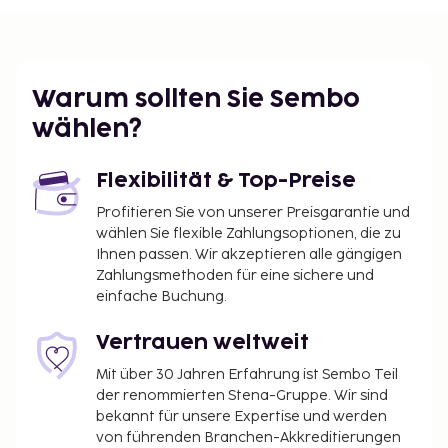
WLAN und Grillmöglichkeiten.
Wassergebühr: 10.04 EUR
Die oben aufgeführte Liste enthält vielleicht nicht
alle Informationen. Gebühren und Kautionen
Warum sollten Sie Sembo
enthalten eventuell keine Steuern und können sich
wählen?
ändern.
Flexibilität & Top-Preise
Profitieren Sie von unserer Preisgarantie und
wählen Sie flexible Zahlungsoptionen, die zu
Ihnen passen. Wir akzeptieren alle gängigen
Zahlungsmethoden für eine sichere und
einfache Buchung.
Vertrauen weltweit
Mit über 30 Jahren Erfahrung ist Sembo Teil
der renommierten Stena-Gruppe. Wir sind
bekannt für unsere Expertise und werden
von führenden Branchen-Akkreditierungen