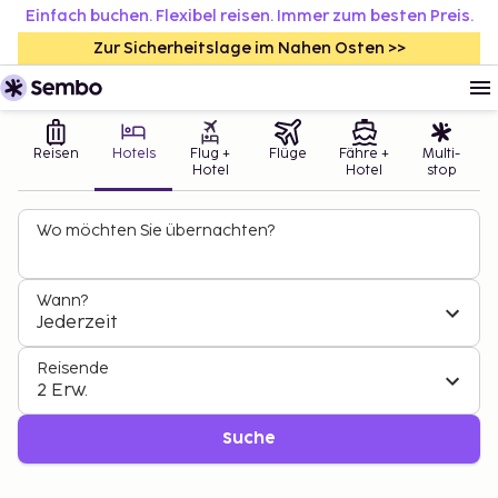
Einfach buchen. Flexibel reisen. Immer zum besten Preis.
Zur Sicherheitslage im Nahen Osten >>
Reisen
Hotels
Flug +
Flüge
Fähre +
Multi-
Hotel
Hotel
stop
Wo möchten Sie übernachten?
Wann?
Jederzeit
Reisende
2 Erw.
Suche