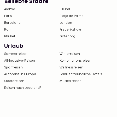
Beliebte Städte
Alanya
Billund
Paris
Platja de Palma
Barcelona
London
Rom
Frederikshavn
Phuket
Göteborg
Urlaub
Sommerreisen
Winterreisen
All-Inclusive-Reisen
Kombinationsreisen
Sportreisen
Wellnessreisen
Autoreise in Europa
Familienfreundliche Hotels
Städtereisen
Musicalreisen
Reisen nach Legoland®