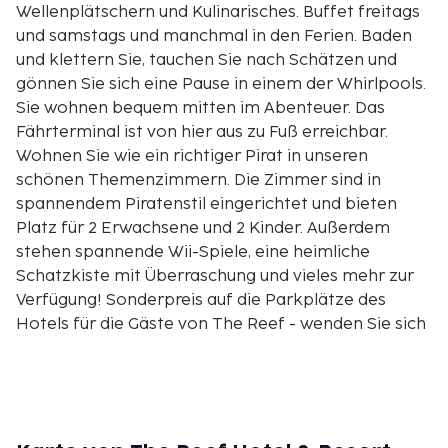
Wellenplätschern und Kulinarisches. Buffet freitags
und samstags und manchmal in den Ferien. Baden
und klettern Sie, tauchen Sie nach Schätzen und
gönnen Sie sich eine Pause in einem der Whirlpools.
Sie wohnen bequem mitten im Abenteuer. Das
Fährterminal ist von hier aus zu Fuß erreichbar.
Wohnen Sie wie ein richtiger Pirat in unseren
schönen Themenzimmern. Die Zimmer sind in
spannendem Piratenstil eingerichtet und bieten
Platz für 2 Erwachsene und 2 Kinder. Außerdem
stehen spannende Wii-Spiele, eine heimliche
Schatzkiste mit Überraschung und vieles mehr zur
Verfügung! Sonderpreis auf die Parkplätze des
Hotels für die Gäste von The Reef - wenden Sie sich
beim Einchecken an die Rezeption. Sie haben ab
08.00 Uhr am Anreisetag und auch nach dem
Auschecken am Abreisetag Zugang zum
Abenteuerbad . Nehmen Sie eine 10 DKK-Münze mit
für die Schränk im Umkleideraum. *Bitte beachten