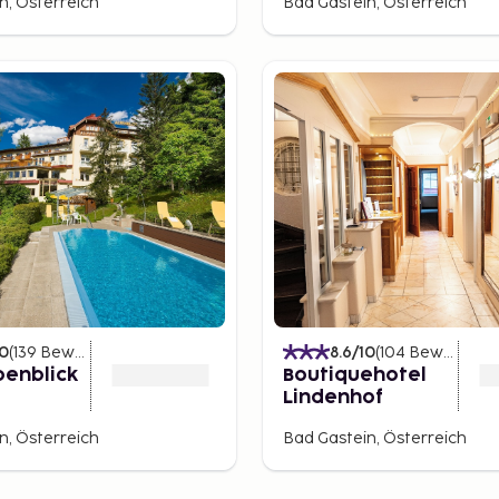
n, Österreich
Bad Gastein, Österreich
milien mit
ch für fortgeschrittene
ie höchste Stelle dieses
uf den Großglockner und
wählen, gibt es viele
 Beine wohlverdiente
10
(
139
Bewertungen
)
8.6
/10
(
104
Bewertungen
penblick
Boutiquehotel
 unterstützen wir Sie
Lindenhof
zu erreichen. Es gibt auch
n, Österreich
Bad Gastein, Österreich
ischen Skigebieten,
gend Zeit für Ihren