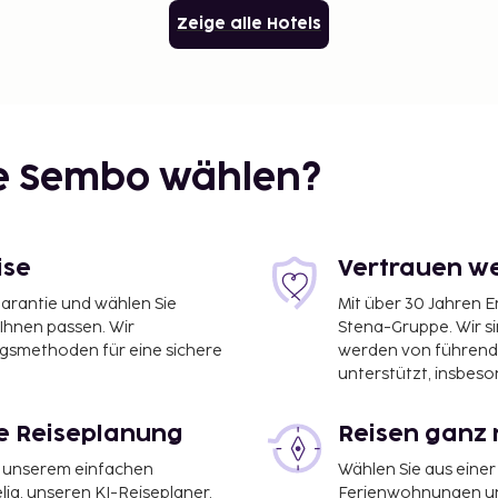
Zeige alle Hotels
ie Sembo wählen?
ise
Vertrauen we
garantie und wählen Sie
Mit über 30 Jahren 
 Ihnen passen. Wir
Stena-Gruppe. Wir s
ngsmethoden für eine sichere
werden von führend
unterstützt, insbeso
le Reiseplanung
Reisen ganz 
it unserem einfachen
Wählen Sie aus einer
ia, unseren KI-Reiseplaner,
Ferienwohnungen und