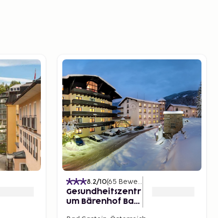
8.2
/10
(
65
Bewertungen
)
Gesundheitszentr
um Bärenhof Bad
Gastein