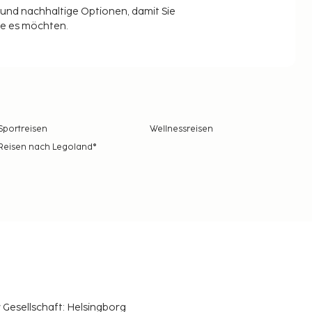
t und nachhaltige Optionen, damit Sie
ie es möchten.
Sportreisen
Wellnessreisen
Reisen nach Legoland®
r Gesellschaft: Helsingborg