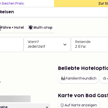
m besten Preis.
Zur S
Reisen
Fähre + Hotel
Multi-stop
Wann?
Reisende
Jederzeit
2 Erw.
Beliebte Hotelopti
Familienfreundlich
n
Karte von Bad Gas
Auf Karte anzeigen