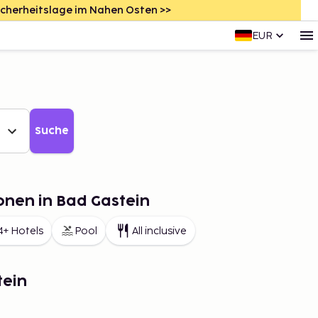
icherheitslage im Nahen Osten >>
EUR
Suche
onen in Bad Gastein
4+ Hotels
Pool
All inclusive
tein