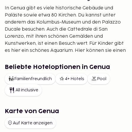
In Genua gibt es viele historische Gebäude und
Paläste sowie etwa 80 Kirchen. Du kannst unter
anderem das Kolumbus-Museum und den Palazzo
Ducale besuchen. Auch die Cattedrale di San
Lorenzo, mit ihren schönen Gemälden und
Kunstwerken, ist einen Besuch wert. Für Kinder gibt
es hier ein schönes Aquarium. Hier können sie einen
ganzen Tag verbringen und verspielte Delfine, Haie
und vieles mehr beobachten.
Beliebte Hoteloptionen in Genua
Gutes Angebot
Familienfreundlich
4+ Hotels
Pool
Läden in allen Formen, gemütliche Cafés,
All inclusive
Straßencafés und Restaurants – in Genua findest du
alles, was du brauchst. Wenn du die Stadthektik mit
Ruhe und Entspannung kombinieren möchtest,
Karte von Genua
solltest du den nahegelegenen Nationalpark Cinque
Terre besuchen. Diese wunderschöne Landschaft
Auf Karte anzeigen
bietet atemberaubende Ausblicke und malerische