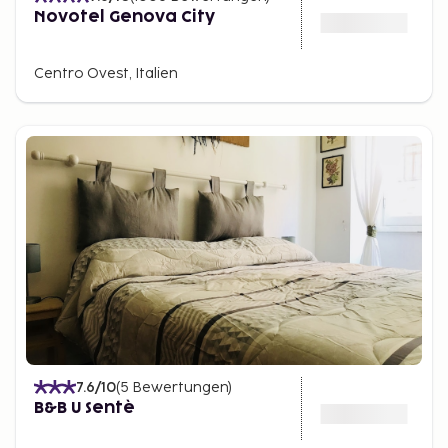
Novotel Genova City
Centro Ovest, Italien
7.6
/10
(
5
Bewertungen
)
B&B U Sentè