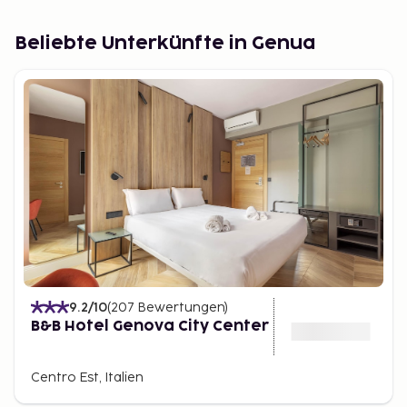
Dörfer.
Tourismusabgabe
Beliebte Unterkünfte in Genua
Eine Tourismusabgabe könnte vor Ort erhoben
werden. Es ist noch nicht festgelegt, welche Orte
betroffen sein könnten.
9.2
/10
(
207
Bewertungen
)
B&B Hotel Genova City Center
Centro Est, Italien