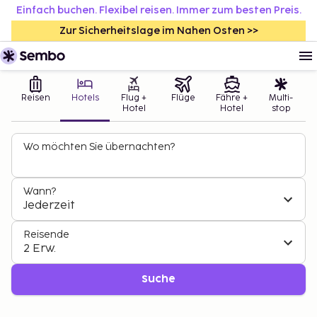
Einfach buchen. Flexibel reisen. Immer zum besten Preis.
Zur Sicherheitslage im Nahen Osten >>
Reisen
Hotels
Flug +
Flüge
Fähre +
Multi-
Hotel
Hotel
stop
Wo möchten Sie übernachten?
Wann?
Jederzeit
Reisende
2 Erw.
Suche