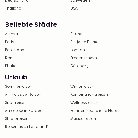
Deutschland
Schweden
Thailand
USA
Beliebte Städte
Alanya
Billund
Paris
Platja de Palma
Barcelona
London
Rom
Frederikshavn
Phuket
Göteborg
Urlaub
Sommerreisen
Winterreisen
All-Inclusive-Reisen
Kombinationsreisen
Sportreisen
Wellnessreisen
Autoreise in Europa
Familienfreundliche Hotels
Städtereisen
Musicalreisen
Reisen nach Legoland®