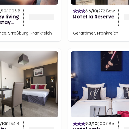
2
/10
(
1003
Bewertungen
)
8.6
/10
(
272
Bewertungen
y living
Hotel la Réserve
 Stay
on
nce, Straßburg, Frankreich
Gerardmer, Frankreich
/10
(
1234
Bewertungen
)
9.2
/10
(
1007
Bewertungen