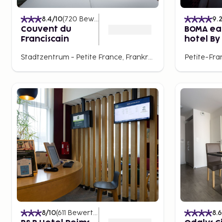
8.4
/10
(
720
Bewertungen
)
9.
Couvent du
BOMA eas
Franciscain
hotel By
Collecti
Stadtzentrum - Petite France, Frankreich
Petite-Fra
8
/10
(
611
Bewertungen
)
8.6