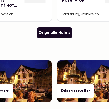
ity
Hotel Arok
nt Hotel
 Centre
ankreich
Straßburg, Frankreich
Zeige alle Hotels
mer
Ribeauville