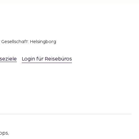
r Gesellschaft: Helsingborg
seziele
Login für Reisebüros
pps,