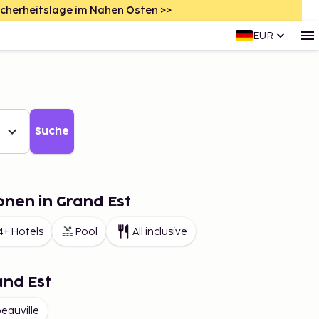
icherheitslage im Nahen Osten >>
EUR
Suche
onen in Grand Est
4+ Hotels
Pool
All inclusive
and Est
beauville