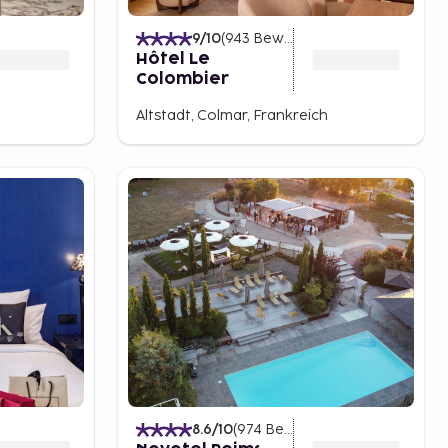
)
9
/10
(
943
Bewertungen
)
Hôtel Le
Colombier
Altstadt, Colmar, Frankreich
)
8.6
/10
(
974
Bewertungen
)