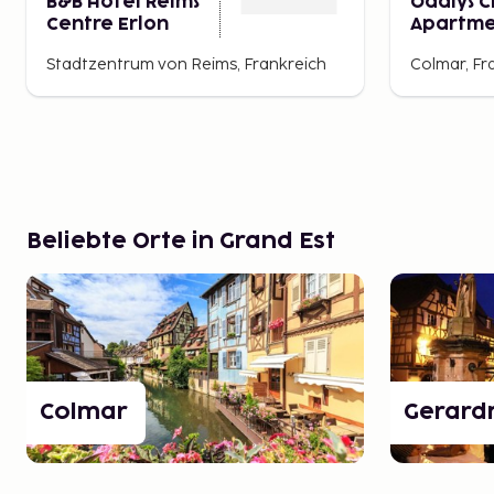
B&B Hotel Reims
Odalys C
Centre Erlon
Apartme
- Colmar
Stadtzentrum von Reims, Frankreich
Colmar, Fr
Beliebte Orte in Grand Est
Colmar
Gerard