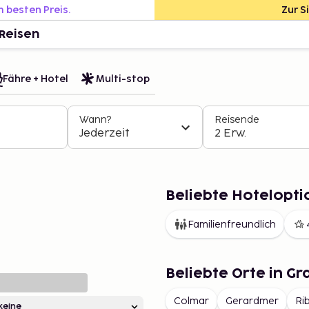
m besten Preis.
Zur S
Reisen
Fähre + Hotel
Multi-stop
Wann?
Reisende
Jederzeit
2 Erw.
Beliebte Hotelopti
Familienfreundlich
Beliebte Orte in Gr
Colmar
Gerardmer
Ri