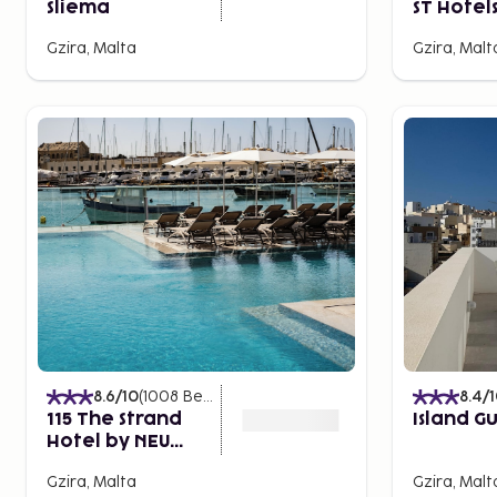
Sliema
ST Hotel
Gzira, Malta
Gzira, Malt
8.6
/10
(
1008
Bewertungen
)
8.4
/
115 The Strand
Island G
Hotel by NEU
Collective
Gzira, Malta
Gzira, Malt