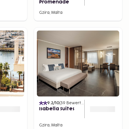
Promenade
Gzira, Malta
)
9.2
/10
(
39
Bewertungen
)
Isabella Suites
Gzira, Malta