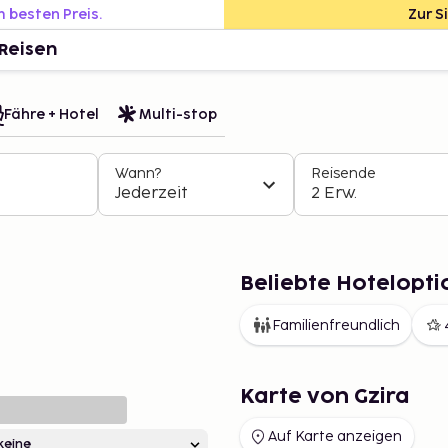
m besten Preis.
Zur S
Reisen
Fähre + Hotel
Multi-stop
Wann?
Reisende
Jederzeit
2 Erw.
Beliebte Hotelopti
Familienfreundlich
Karte von Gzira
Auf Karte anzeigen