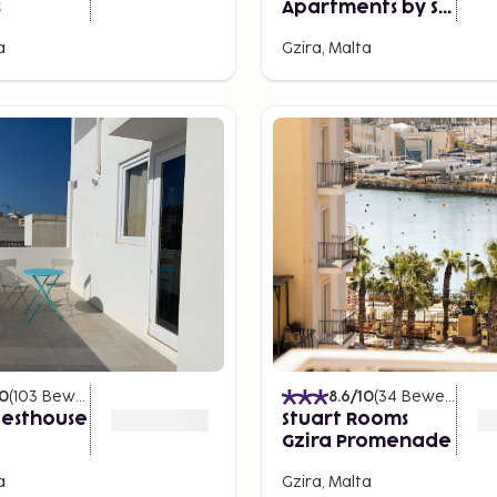
s
Apartments by ST
Hotels
a
Gzira, Malta
10
(
103
Bewertungen
)
8.6
/10
(
34
Bewertungen
uesthouse
Stuart Rooms
Gzira Promenade
a
Gzira, Malta