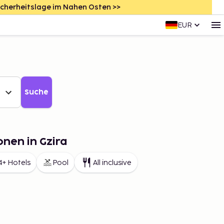
icherheitslage im Nahen Osten >>
EUR
Suche
onen in Gzira
4+ Hotels
Pool
All inclusive