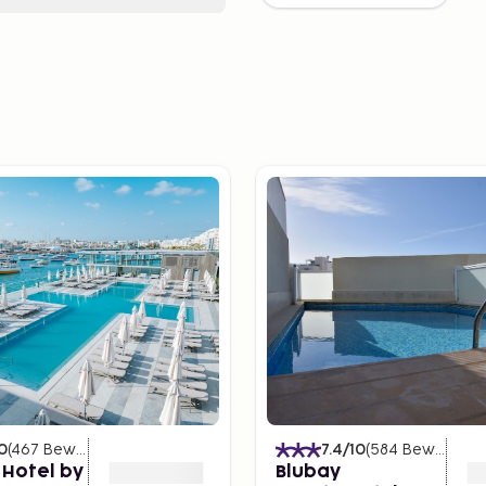
0
(
467
Bewertungen
)
7.4
/10
(
584
Bewertungen
 Hotel by
Blubay