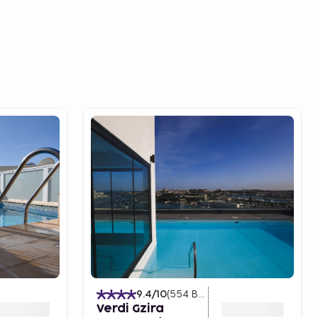
)
9.4
/10
(
554
Bewertungen
)
Verdi Gzira