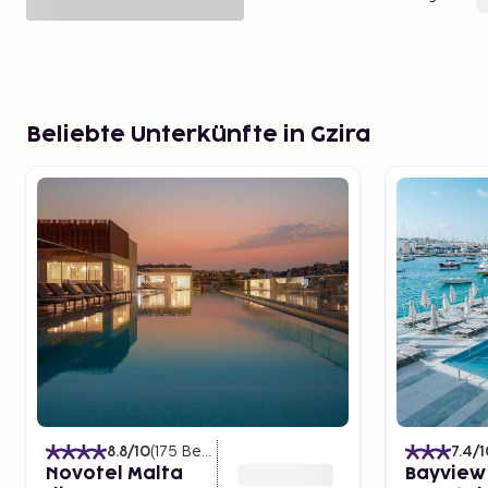
Beliebte Unterkünfte in Gzira
8.8
/10
(
175
Bewertungen
)
7.4
/1
Novotel Malta
Bayview