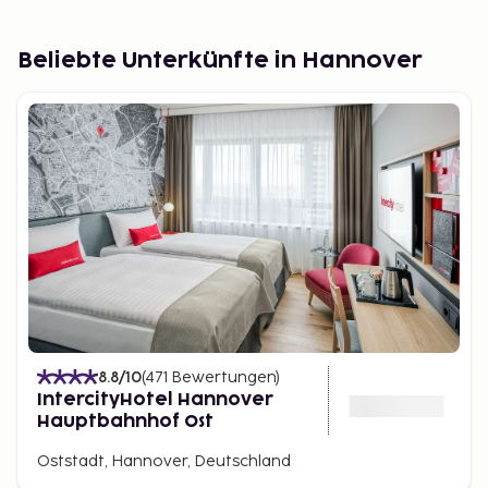
besten unternimmt man eine umfassende
Stadttour, die am Hauptbahnhof beginnt und endet.
Beliebte Unterkünfte in Hannover
Der Barockgarten in Herrenhausen im Nordwesten
der Stadt ist mit der U-Bahn erreichbar. Im Sprengel
Museum sind Werke von Munch, Chagall und Picasso
zu sehen.
8.8
/10
(
471
Bewertungen
)
IntercityHotel Hannover
Hauptbahnhof Ost
Oststadt, Hannover, Deutschland