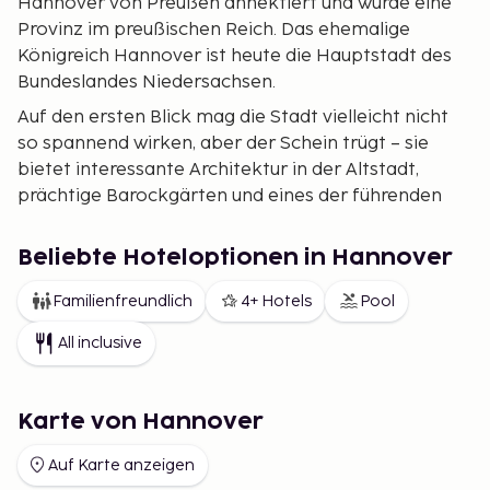
Hannover von Preußen annektiert und wurde eine
Provinz im preußischen Reich. Das ehemalige
Königreich Hannover ist heute die Hauptstadt des
Bundeslandes Niedersachsen.
Auf den ersten Blick mag die Stadt vielleicht nicht
so spannend wirken, aber der Schein trügt – sie
bietet interessante Architektur in der Altstadt,
prächtige Barockgärten und eines der führenden
Museen für moderne Kunst in Europa.
Die jährlichen Industriemessen haben der Stadt
Beliebte Hoteloptionen in Hannover
internationales Ansehen verschafft, und im Jahr
Familienfreundlich
4+ Hotels
Pool
2000 war Hannover der Gastgeber der
Weltausstellung Expo 2000, die 18 Millionen
All inclusive
Besucher anzog.
Nach der fast vollständigen Zerstörung der Altstadt
Karte von Hannover
im Jahr 1944 wurden viele historische Denkmäler
wieder aufgebaut und große Grünflächen ermutigen
Auf Karte anzeigen
den Besucher, die Stadt zu Fuß zu erkunden. Am