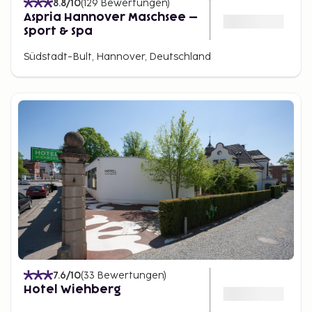
8.8
/10
(
129
Bewertungen
)
Aspria Hannover Maschsee –
Sport & Spa
Südstadt-Bult, Hannover, Deutschland
7.6
/10
(
33
Bewertungen
)
Hotel Wiehberg