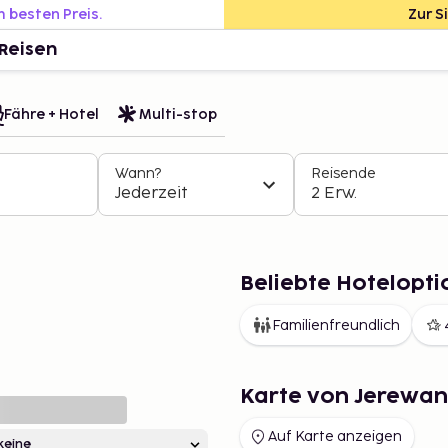
m besten Preis.
Zur S
Reisen
Fähre + Hotel
Multi-stop
Wann?
Reisende
Jederzeit
2 Erw.
Beliebte Hotelopti
Familienfreundlich
Karte von Jerewan
Auf Karte anzeigen