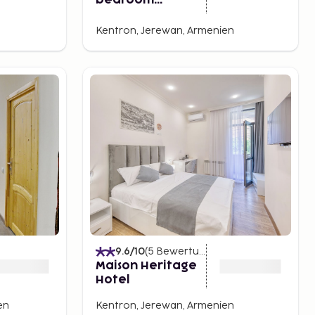
bedroom
apartment by
Sweet Home
Kentron, Jerewan, Armenien
9.6
/10
(
5
Bewertungen
)
Maison Heritage
Hotel
en
Kentron, Jerewan, Armenien