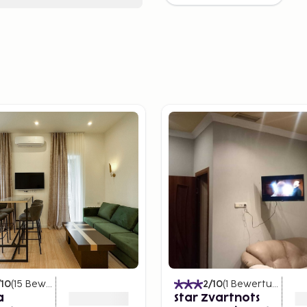
/10
(
15
Bewertungen
)
2
/10
(
1
Bewertungen
)
a
Star Zvartnots