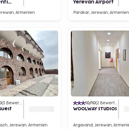
nts
Yerevan Airport
erewan, Armenien
Parakar, Jerewan, Armenien
0
(
3
Bewertungen
)
10
/10
(
2
Bewertungen
)
Guest
WOOLWAY STUDIOS
sch, Jerewan, Armenien
Argavand, Jerewan, Armeni