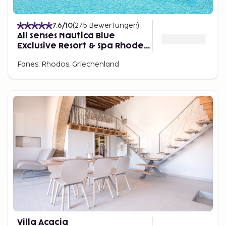
7.6
/10
(
275
Bewertungen
)
All Senses Nautica Blue
Exclusive Resort & Spa Rhodes
By Anayia All Inclusive Resorts
Fanes, Rhodos, Griechenland
Villa Acacia