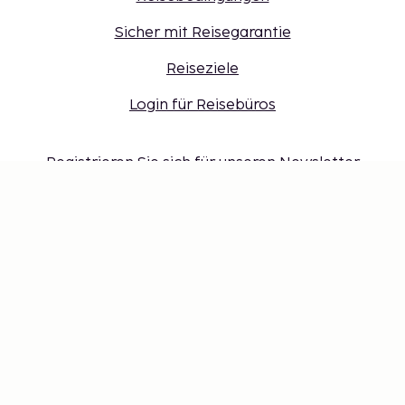
Sicher mit Reisegarantie
Reiseziele
Login für Reisebüros
Registrieren Sie sich für unseren Newsletter
Einstellungen der Cookies
Verpassen Sie nichts – erhalten Sie
die neuesten Updates
Bleiben Sie mit uns auf dem Laufenden! Erhalten Sie
Reisetipps, Inspiration und Zugang zu exklusiven
Angeboten.