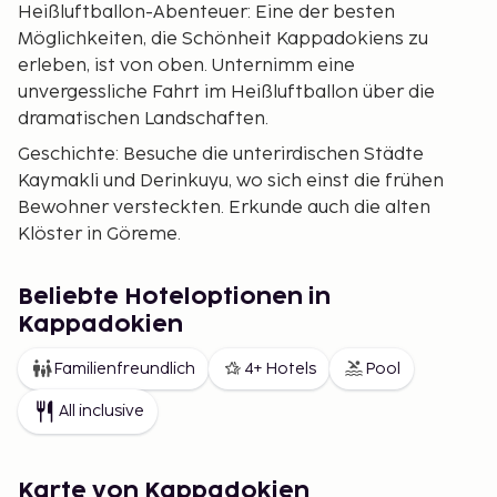
Heißluftballon-Abenteuer: Eine der besten
Möglichkeiten, die Schönheit Kappadokiens zu
erleben, ist von oben. Unternimm eine
unvergessliche Fahrt im Heißluftballon über die
dramatischen Landschaften.
Geschichte: Besuche die unterirdischen Städte
Kaymakli und Derinkuyu, wo sich einst die frühen
Bewohner versteckten. Erkunde auch die alten
Klöster in Göreme.
Wanderparadies: Kappadokien bietet fantastische
Wanderwege, die durch die einzigartigen Täler und
Beliebte Hoteloptionen in
Hügel führen. Ein Traum für Naturliebhaber.
Kappadokien
Kultur und Kunst: Erlebe das lokale Handwerk und
Familienfreundlich
4+ Hotels
Pool
die Kunst, darunter Keramik und Textilien. Du kannst
auch an Workshops teilnehmen und deine eigenen
All inclusive
Kunstwerke erschaffen.
Buche deine Reise nach Kappadokien bei uns und
Karte von Kappadokien