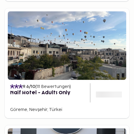
9.6
/10
(
111
Bewertungen
)
Naif Hotel - Adults Only
Göreme, Nevşehir, Türkei