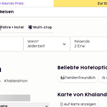
m besten Preis.
Zur S
Reisen
Fähre + Hotel
Multi-stop
Wann?
Reisende
Jederzeit
2 Erw.
Beliebte Hotelopti
n
Familienfreundlich
Khalandrion
Karte von Khaland
Auf Karte anzeigen