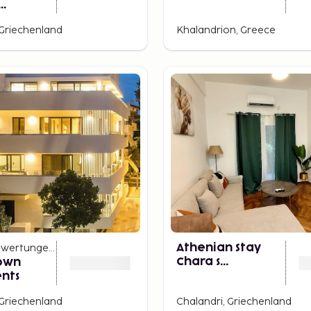
nts
 Griechenland
Khalandrion, Greece
wertungen
)
Athenian Stay
Chara s
own
Apartment
nts
 Griechenland
Chalandri, Griechenland