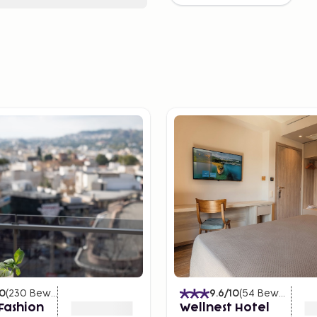
10
(
230
Bewertungen
)
9.6
/10
(
54
Bewertungen
Fashion
Wellnest Hotel