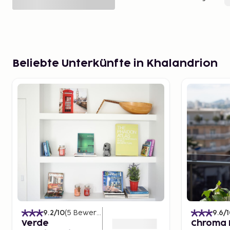
Beliebte Unterkünfte in Khalandrion
9.2
/10
(
5
Bewertungen
)
9.6
/
Verde
Chroma 