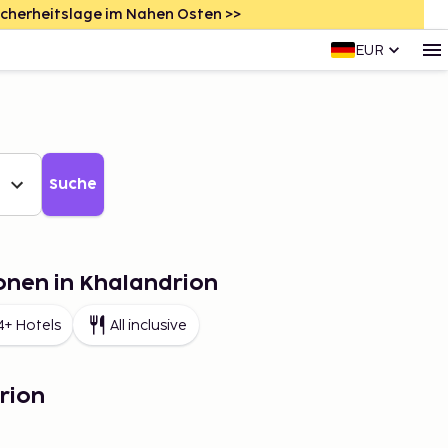
icherheitslage im Nahen Osten >>
EUR
Suche
onen in Khalandrion
4+ Hotels
All inclusive
rion