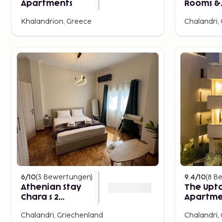
Apartments
Rooms &
Apartme
Khalandrion, Greece
Chalandri,
6
/10
(
3
Bewertungen
)
9.4
/10
(
8
Be
Athenian Stay
The Upt
Chara s 2
Apartme
Apartment
Chalandri, Griechenland
Chalandri,