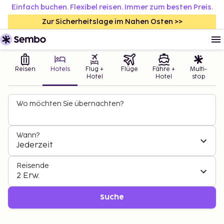
Einfach buchen. Flexibel reisen. Immer zum besten Preis.
Zur Sicherheitslage im Nahen Osten >>
Reisen
Hotels
Flug +
Flüge
Fähre +
Multi-
Hotel
Hotel
stop
Wo möchten Sie übernachten?
Wann?
Jederzeit
Reisende
2 Erw.
Suche