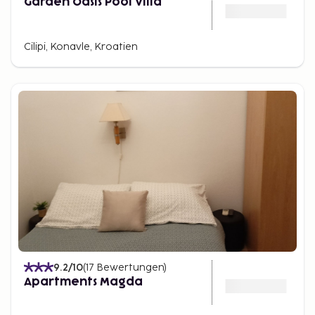
Garden Oasis Pool Villa
Cilipi, Konavle, Kroatien
9.2
/10
(
17
Bewertungen
)
Apartments Magda