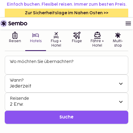
Einfach buchen. Flexibel reisen. Immer zum besten Preis.
Zur Sicherheitslage im Nahen Osten >>
Reisen
Hotels
Flug +
Flüge
Fähre +
Multi-
Hotel
Hotel
stop
Wo möchten Sie übernachten?
Wann?
Jederzeit
Reisende
2 Erw.
Suche