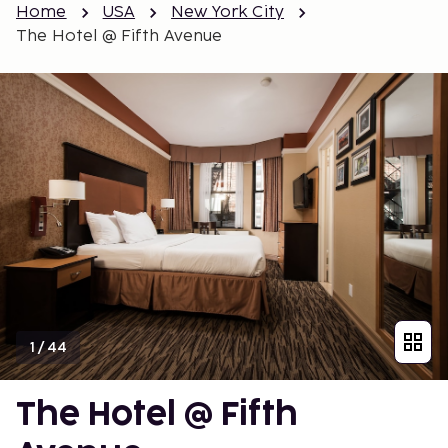
Home
USA
New York City
The Hotel @ Fifth Avenue
1
/
44
The Hotel @ Fifth