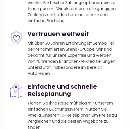
wählen Sie flexible Zahlungsoptionen, die zu
Zum Angebot gehören eine rund um die Uhr
Ihnen passen. Wir akzeptieren alle gängigen
besetzte Rezeption, ein Tresorfach an der
Zahlungsmethoden für eine sichere und
Rezeption und ein Aufzug. Kostenloses WLAN, ein
einfache Buchung.
Kamin in der Lobby und ein Verkaufsautomat sind
verfügbar. The Hotel @ Fifth Avenue serviert seinen
Vertrauen weltweit
Gästen köstliche Speisen im Grace Street Cafe.
Mit über 30 Jahren Erfahrung ist Sembo Teil
Du wirst gebeten, die folgenden Gebühren direkt in
der renommierten Stena-Gruppe. Wir sind
der Unterkunft zu zahlen. Gebühren beinhalten
bekannt für unsere Expertise und werden
möglicherweise geltende Steuern:
von führenden Branchen-Akkreditierungen
unterstützt, insbesondere im Bereich
Kaution: 25.0 USD pro Tag
Autoresien.
Lokale Gebühr: 33.27 USD pro Unterkunft pro
Nacht
Einfache und schnelle
Reiseplanung
Diese Liste enthält alle Gebühren, die uns von der
Unterkunft mitgeteilt wurden.
Planen Sie Ihre Reise mühelos mit unserem
einfachen Buchungssystem. Nutzen Sie
Gebühr für Parkplatz in der Nähe: 50 USD pro
Amelia, unseren KI-Reiseplaner, um Preise zu
Nacht (30 Meter entfernt)
vergleichen und die besten Angebote zu
Gebühr für Haustiere: 150 USD pro Haustier, pro
finden.