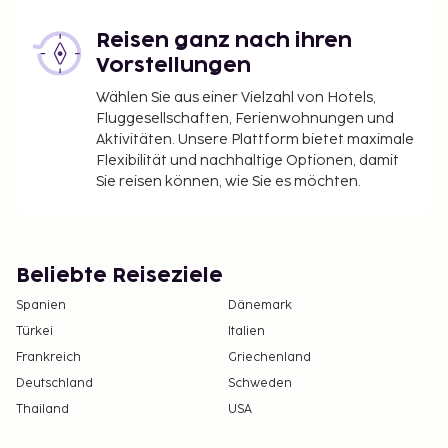
Aufenthalt
Assistenztiere sind von den Gebühren
Reisen ganz nach ihren
ausgenommen
Vorstellungen
Früher Check-in gegen Gebühr möglich (je nach
Wählen Sie aus einer Vielzahl von Hotels,
Verfügbarkeit)
Fluggesellschaften, Ferienwohnungen und
Später Check-out gegen Gebühr möglich (je
Aktivitäten. Unsere Plattform bietet maximale
nach Verfügbarkeit)
Flexibilität und nachhaltige Optionen, damit
Für die Benutzung des Kühlschranks wird eine
Sie reisen können, wie Sie es möchten.
Gebühr erhoben.
Die oben aufgeführte Liste enthält vielleicht nicht
alle Informationen. Gebühren und Kautionen
Beliebte Reiseziele
enthalten eventuell keine Steuern und können sich
Spanien
Dänemark
ändern.
Türkei
Italien
Ein Kind bis 10 Jahre kann im Zimmer der Eltern
Frankreich
Griechenland
oder Erziehungsberechtigten kostenlos
Deutschland
Schweden
übernachten, wenn keine zusätzlichen
Thailand
USA
Bettwaren angefordert werden.
Die Unterkunft bietet je nach Verfügbarkeit