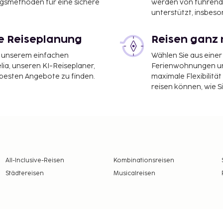
ngsmethoden für eine sichere
werden von führend
unterstützt, insbeso
eit für
le Reiseplanung
Reisen ganz 
it unserem einfachen
Wählen Sie aus einer
Zeit für einen Besuch ist
ia, unseren KI-Reiseplaner,
Ferienwohnungen und
nehm und die
 besten Angebote zu finden.
maximale Flexibilitä
t es heiße Tage und ein
reisen können, wie S
d Badeurlauber.
higeren Seite: leere
amingos am Salzsee von
 jeden
All-Inclusive-Reisen
Kombinationsreisen
Städtereisen
Musicalreisen
, spannenden historischen
n sehnen – Larnaka hat für
eichen Aktivitäten und
 Reiseziel für Kurzurlaube