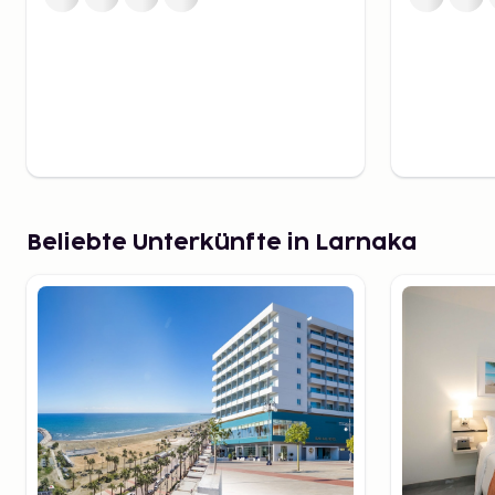
beliebt bei Einheimischen und Touristen gleichermaß
Windsurfer und Kitesurfer finden ideale Bedingungen
Wind optimale Bedingungen schafft. Wer eine abge
bevorzugt, sollte Yanathes Beach besuchen, der als e
Larnaka für Paare und Ruhesuchende gilt.
Historische Sehenswürdi
Larnaka
Beliebte Unterkünfte in Larnaka
Larnaka ist eine Stadt mit tiefen historischen Wurze
Sehenswürdigkeiten ist die Sankt-Lazarus-Kirche, ei
aus dem 9. Jahrhundert mit wunderschönen Ikonen un
Bedeutung. Ganz in der Nähe befindet sich Kition, ein
archäologischen Stätten Zyperns mit Überresten ein
Stadt.
Für Interessierte an der islamischen Kultur ist ein Be
ein Muss. Diese Moschee, die sich am Salzsee von Lar
den bedeutendsten islamischen Wallfahrtsstätten der