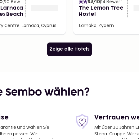
suchen, wo man auf
10
(
90
Bewertungen
)
8.8
/10
(
14
Bewertungen
)
 Larnaca
The Lemon Tree
n erfahren kann.
es Beach
Hostel
ck erkunden, eine der
ty Centre, Larnaca, Cyprus
Larnaka, Zypern
hiff liegt nur wenige
akuläres Erlebnis für
Zeige alle Hotels
dt von Larnaka oder das
ern erkunden. Shopping-
– mit modernen
ghafen
ie Sembo wählen?
um
die Stadt leicht zu
ise
Vertrauen we
15 Minuten. Alternativ gibt
afen und der Innenstadt.
garantie und wählen Sie
Mit über 30 Jahren 
 mieten und Städte wie
 Ihnen passen. Wir
Stena-Gruppe. Wir s