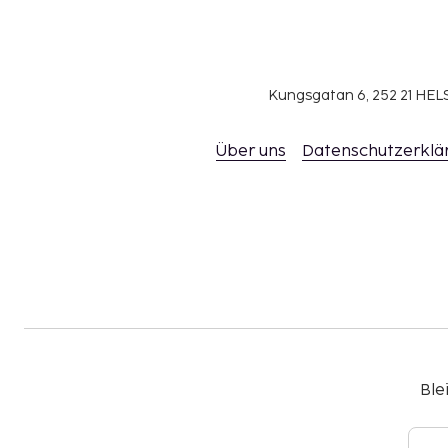
und längere Aufenthalte.
Kungsgatan 6, 252 21 H
Über uns
Datenschutzerklä
Ble