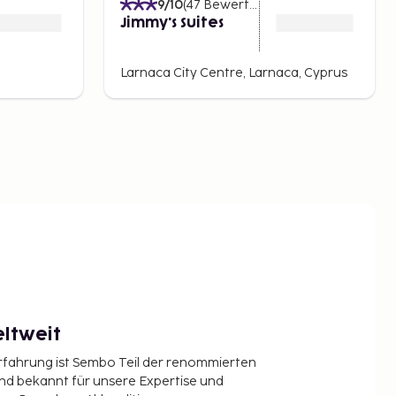
9
/10
(
47
Bewertungen
)
Jimmy's Suites
Larnaca City Centre, Larnaca, Cyprus
ltweit
Erfahrung ist Sembo Teil der renommierten
ind bekannt für unsere Expertise und