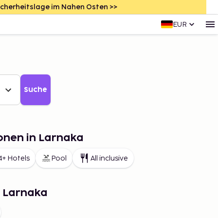
icherheitslage im Nahen Osten >>
EUR
Suche
onen in Larnaka
4+ Hotels
Pool
All inclusive
n Larnaka