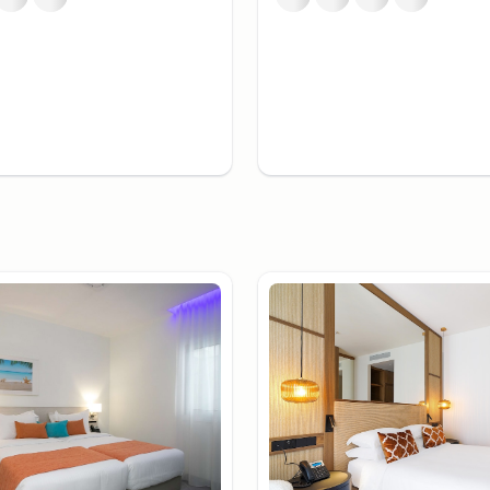
en.
 am Faros Beach, wo der
schiedenere Umgebung
iner der besten Strände in
gkeiten in
ln. Eine der bekanntesten
ne beeindruckende Kirche
d großer religiöser
e der wichtigsten
er alten phönizischen
such in Hala Sultan Tekke
naka befindet, gehört zu
 Welt.