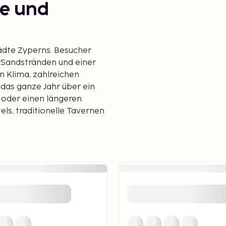
de und
tädte Zyperns. Besucher
 Sandstränden und einer
 Klima, zahlreichen
das ganze Jahr über ein
e oder einen längeren
ls, traditionelle Tavernen
 die sich sowohl für
nen. Finikoudes Beach, im
 palmengesäumte Promenade
ist Mackenzie Beach,