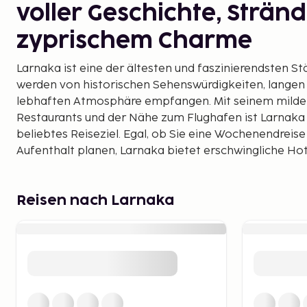
voller Geschichte, Strän
zyprischem Charme
Larnaka ist eine der ältesten und faszinierendsten S
werden von historischen Sehenswürdigkeiten, langen
lebhaften Atmosphäre empfangen. Mit seinem milden
Restaurants und der Nähe zum Flughafen ist Larnaka 
beliebtes Reiseziel. Egal, ob Sie eine Wochenendreis
Aufenthalt planen, Larnaka bietet erschwingliche Hote
und familienfreundliche Aktivitäten.
Lange Sandstrände und
Reisen nach Larnaka
kristallklares Wasser
Larnaka ist bekannt für seine wunderschönen Strände,
Familien mit Kindern als auch für Wassersportler eig
Herzen der Stadt, bietet flaches Wasser und eine
mit Cafés und Geschäften. Eine ruhigere Alternative 