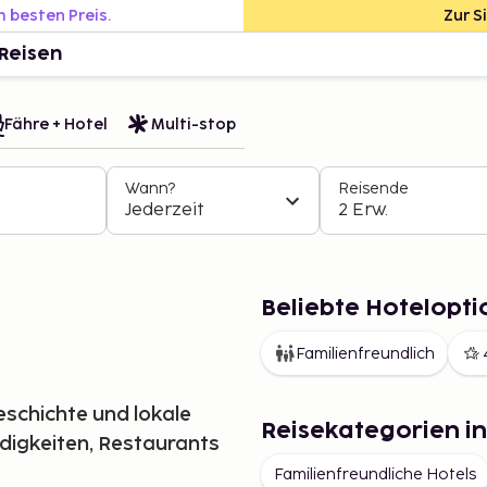
m besten Preis.
Zur S
Reisen
Fähre + Hotel
Multi-stop
Wann?
Reisende
Jederzeit
2 Erw.
Beliebte Hotelopti
Familienfreundlich
eschichte und lokale
Reisekategorien i
rdigkeiten, Restaurants
Familienfreundliche Hotels