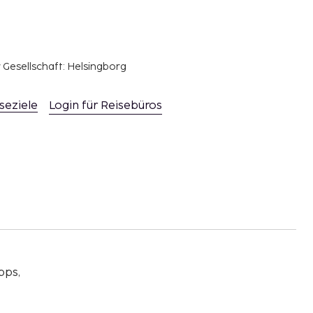
r Gesellschaft: Helsingborg
seziele
Login für Reisebüros
pps,