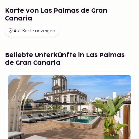
Es gibt unzählige Aktivitäten in Las Palmas für alle
Karte von Las Palmas de Gran
Arten von Reisenden. Wenn Sie Sonne und Meer
Canaria
lieben, sollten Sie den Las Canteras Strand
besuchen, einen der besten Strände auf Gran
Auf Karte anzeigen
Canaria, wo Sie auf dem goldenen Sand entspannen
oder Wassersportarten wie Surfen ausprobieren
können. Für Abenteuerlustige gibt es auch mehrere
Beliebte Unterkünfte in Las Palmas
Wanderwege, die beeindruckende Ausblicke auf die
de Gran Canaria
Insel bieten.
Die besten Strände in Las
Palmas zum Sonnen und Baden
Der Las Canteras Strand ist einer der beliebtesten,
aber es gibt auch weniger bekannte Strände in der
Nähe der Stadt. Playa de Las Alcaravaneras ist
perfekt für einen ruhigeren Tag am Meer, während
Playa de la Laja eine privatere und entlegenere
Atmosphäre bietet, ideal für diejenigen, die