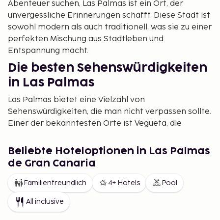
Abenteuer suchen, Las Palmas ist ein Ort, der
unvergessliche Erinnerungen schafft. Diese Stadt ist
sowohl modern als auch traditionell, was sie zu einer
perfekten Mischung aus Stadtleben und
Entspannung macht.
Die besten Sehenswürdigkeiten
in Las Palmas
Las Palmas bietet eine Vielzahl von
Sehenswürdigkeiten, die man nicht verpassen sollte.
Einer der bekanntesten Orte ist Vegueta, die
Altstadt mit ihren charmanten Straßen und
historischen Gebäuden. Hier können Sie die Catedral
Beliebte Hoteloptionen in Las Palmas
de Santa Ana und viele Museen besuchen, wie etwa
de Gran Canaria
die Casa de Colón, die von Christoph Kolumbus'
Besuch auf der Insel erzählt.
Familienfreundlich
4+ Hotels
Pool
Aktivitäten in Las Palmas auf
All inclusive
Gran Canaria