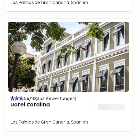
Las Palmas de Gran Canaria, Spanien
In Las Palmas gibt es eine breite Palette an Hotels
und Unterkünften, von luxuriösen Strandhotels bis
hin zu gemütlichen Apartments. Wenn Sie in
Strandnähe wohnen möchten, gibt es mehrere
Hotels am Las Canteras Strand, die eine
hervorragende Aussicht und Annehmlichkeiten
bieten. Für ein authentischeres Erlebnis sollten Sie
eine Unterkunft in der Altstadt Vegueta in Betracht
ziehen, wo Sie den Charme der Stadt aus nächster
Nähe erleben können.
Las Palmas im Vergleich zu
anderen Städten auf Gran
8.6
/10
(
353
Bewertungen
)
Canaria
Hotel Catalina
Las Palmas ist einzigartig im Vergleich zu anderen
Städten auf Gran Canaria wie Maspalomas und
Las Palmas de Gran Canaria, Spanien
Puerto Rico. Hier vereinen sich das lebhafte
Stadtleben mit schönen Stränden und einem