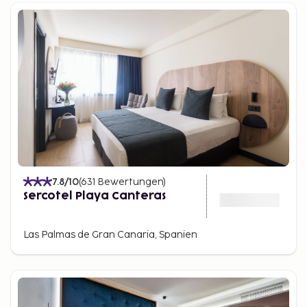
reichen Kulturerbe. Wenn Sie eine dynamischere und
kulturellere Erfahrung suchen, ist Las Palmas das
richtige Reiseziel.
7.8
/10
(
631
Bewertungen
)
Sercotel Playa Canteras
Las Palmas de Gran Canaria, Spanien