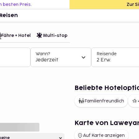
m besten Preis.
Zur S
Reisen
Fähre + Hotel
Multi-stop
Wann?
Reisende
Jederzeit
2 Erw.
Beliebte Hotelopt
Familienfreundlich
Karte von Laweya
Auf Karte anzeigen