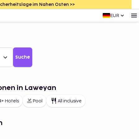
icherheitslage im Nahen Osten >>
EUR
Suche
ionen in Laweyan
4+ Hotels
Pool
All inclusive
n