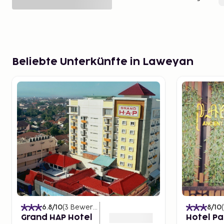
Beliebte Unterkünfte in Laweyan
6.8
/10
(
3
Bewertungen
)
8
/10
(
Grand HAP Hotel
Hotel Pa