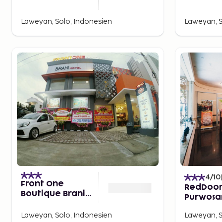
Laweyan, Solo, Indonesien
Laweyan, S
4
/10
Front One
RedDoor
Boutique Brani
Purwosa
Solo
Laweyan, Solo, Indonesien
Laweyan, S