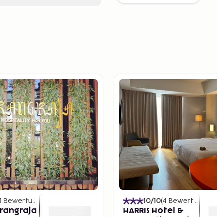
1
Bewertungen
)
10
/10
(
4
Bewertungen
)
rangraja
HARRIS Hotel &