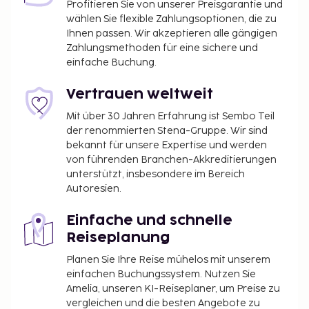
folgenden Punkten: Terrasse und Garten. Außerdem
Profitieren Sie von unserer Preisgarantie und
kannst du kostenloses WLAN nutzen. Ein
wählen Sie flexible Zahlungsoptionen, die zu
Frühstücksbuffet wird unter der Woche von
Ihnen passen. Wir akzeptieren alle gängigen
Zahlungsmethoden für eine sichere und
07:00 Uhr bis 09:30 Uhr gegen Gebühr angeboten.
einfache Buchung.
Du wirst gebeten, die folgenden Gebühren direkt in
der Unterkunft zu zahlen. Gebühren beinhalten
Vertrauen weltweit
möglicherweise geltende Steuern:
Mit über 30 Jahren Erfahrung ist Sembo Teil
Kaution: 150 EUR pro Unterkunft/pro Aufenthalt
der renommierten Stena-Gruppe. Wir sind
Die Stadtverwaltung erhebt eine
bekannt für unsere Expertise und werden
Tourismusabgabe von 1.20 EUR pro Person/pro
von führenden Branchen-Akkreditierungen
unterstützt, insbesondere im Bereich
Nacht.
Autoresien.
Diese Liste enthält alle Gebühren, die uns von der
Einfache und schnelle
Unterkunft mitgeteilt wurden.
Reiseplanung
Aufpreis für das Frühstücksbuffet: ca. 11 EUR für
Erwachsene und ca. 7 EUR für Kinder
Planen Sie Ihre Reise mühelos mit unserem
einfachen Buchungssystem. Nutzen Sie
Für einen späten Check-out wird eine Gebühr
Amelia, unseren KI-Reiseplaner, um Preise zu
erhoben.
vergleichen und die besten Angebote zu