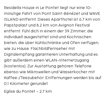
Residella House in Le Pontet liegt nur eine 10-
minütige Fahrt von Pont Saint-Bénézet und WAVE
ISLAND entfernt. Dieses Aparthotel ist 6,7 km von
Papstpalast und 8,2 km von Avignon Festival
entfernt. Fühl dich in einem der 39 Zimmer, die
individuell ausgestattet sind und Kochnischen
bieten, die über Kühlschränke und Öfen verfügen,
wie zu Hause. Flachbildfernseher mit
Digitalempfang garantieren Unterhaltung und es
gibt außerdem einen WLAN-Internetzugang
(kostenlos). Zur Austattung gehören Telefone
ebenso wie Mikrowellen und Wasserkocher mit
Kaffee-/Teezubehör. Entfernungen werden bis auf
0,1 Kilometer gerundet.
Eglise du Pontet – 2,7 km
Château de Fargues – 3,3 km
Kirche Notre-Dame des Anges – 6,3 km