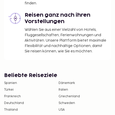
Für die Zimmerreinigung wird eine Gebühr
finden.
erhoben.
Nutzungsgebühr für das Zusatzbett: 12.0 EUR
Reisen ganz nach ihren
pro Nacht
Vorstellungen
Die oben aufgeführte Liste enthält vielleicht nicht
Wählen Sie aus einer Vielzahl von Hotels,
alle Informationen. Gebühren und Kautionen
Fluggesellschaften, Ferienwohnungen und
Aktivitäten. Unsere Plattform bietet maximale
enthalten eventuell keine Steuern und können sich
Flexibilität und nachhaltige Optionen, damit
ändern.
Sie reisen können, wie Sie es möchten.
Aufgrund nationaler Bestimmungen sind
Bargeldtransaktionen in dieser Unterkunft nur
bis zu einer Höhe von 1000 EUR erlaubt. Weitere
Informationen erhältst du auf Nachfrage direkt
Beliebte Reiseziele
bei der Unterkunft. Die Kontaktinformationen
Spanien
Dänemark
findest du auf deiner Buchungsbestätigung.
Türkei
Italien
Die Unterkunft wird professionell gereinigt.
Frankreich
Griechenland
Deutschland
Schweden
Thailand
USA