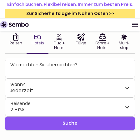
Einfach buchen. Flexibel reisen. Immer zum besten Preis.
Zur Sicherheitslage im Nahen Osten >>
Reisen
Hotels
Flug +
Flüge
Fähre +
Multi-
Hotel
Hotel
stop
Wo möchten Sie übernachten?
Wann?
Jederzeit
Reisende
2 Erw.
Suche