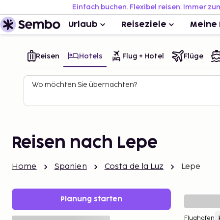
Einfach buchen. Flexibel reisen. Immer zu
Urlaub
Reiseziele
Meine 
Reisen
Hotels
Flug + Hotel
Flüge
Wo möchten Sie übernachten?
Reisen nach Lepe
Home
Spanien
Costa de la Luz
Lepe
Planung starten
Flughafen