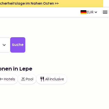
icherheitslage im Nahen Osten >>
EUR
Suche
onen in Lepe
4+ Hotels
Pool
All inclusive