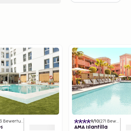
3
Bewertungen
)
9
/10
(
271
Bewertungen
es
AMA Islantilla