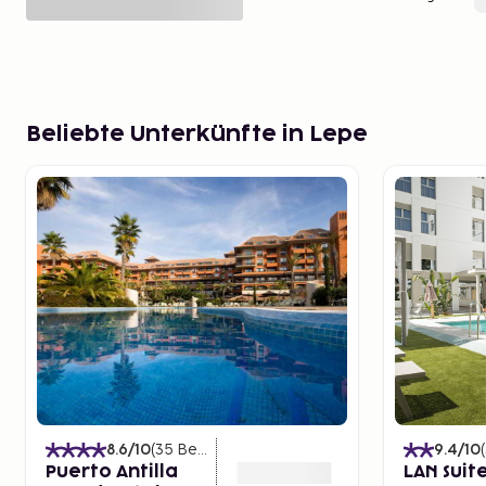
Beliebte Unterkünfte in Lepe
8.6
/10
(
35
Bewertungen
)
9.4
/10
(
Puerto Antilla
LAN Suit