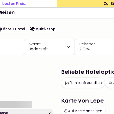
m besten Preis.
Zur S
Reisen
Fähre + Hotel
Multi-stop
Wann?
Reisende
Jederzeit
2 Erw.
Beliebte Hotelopti
Familienfreundlich
Karte von Lepe
Auf Karte anzeigen