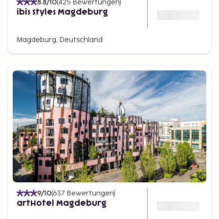
8.8
/10
(
425
Bewertungen
)
ibis Styles Magdeburg
Magdeburg, Deutschland
9
/10
(
637
Bewertungen
)
artHotel Magdeburg