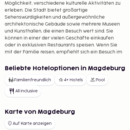
Möglichkeit, verschiedene kulturelle Aktivitäten zu
erleben. Die Stadt bietet großartige
Sehenswürdigkeiten und außergewöhnliche
architektonische Gebäude sowie mehrere Museen
und Kunsthallen, die einen Besuch wert sind. Sie
können in einer der vielen Geschäfte einkaufen
oder in exklusiven Restaurants speisen. Wenn Sie
mit der Familie reisen, empfiehlt sich ein Besuch im
Magdeburger Zoo oder im Freizeitbad Nautica
Wasserwelt.
Beliebte Hoteloptionen in Magdeburg
Kultur und Unterhaltung
Familienfreundlich
4+ Hotels
Pool
Es gibt mehrere kulturhistorische Gebäude in
All inclusive
Magdeburg. Eines davon ist der Magdeburger Dom
(Dom Sankt Mauritius und Katharina) und ist die
älteste gotische Kathedrale in Deutschland. Er ist
Karte von Magdeburg
wunderschön mit Skulpturen verziert, und seine
mächtigen Kirchtürme sind von weitem sichtbar.
Auf Karte anzeigen
Der Dom ist das Wahrzeichen von Magdeburg und