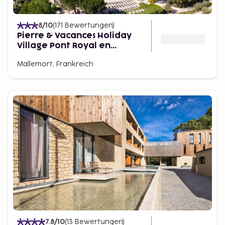
8
/10
(
171
Bewertungen
)
Pierre & Vacances Holiday
Village Pont Royal en
Provence
Mallemort, Frankreich
7.8
/10
(
13
Bewertungen
)