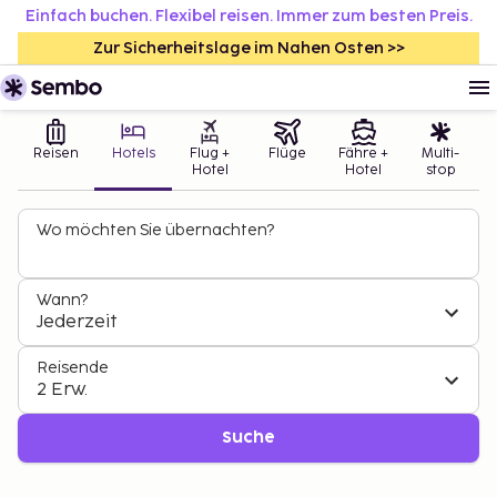
Einfach buchen. Flexibel reisen. Immer zum besten Preis.
Zur Sicherheitslage im Nahen Osten >>
Reisen
Hotels
Flug +
Flüge
Fähre +
Multi-
Hotel
Hotel
stop
Wo möchten Sie übernachten?
Wann?
Jederzeit
Reisende
2 Erw.
Suche