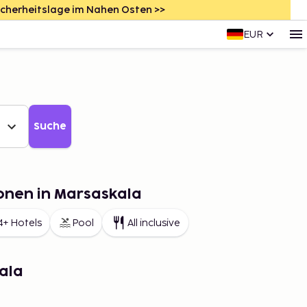
icherheitslage im Nahen Osten >>
EUR
Suche
onen in Marsaskala
4+ Hotels
Pool
All inclusive
ala