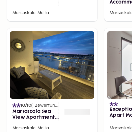
Accomm
Marsaskala, Malta
Marsaskala
10
/10
(
1
Bewertungen
)
Exceptio
Marsascala Sea
Apart Ma
View Apartment
Bay
Hpi9934
Marsaskala, Malta
Marsaskala