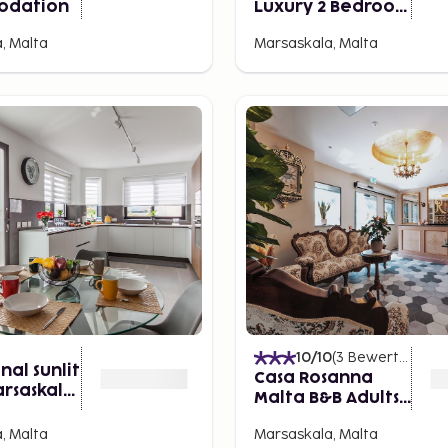
odation
Luxury 2 Bedroom
Apartment
, Malta
Marsaskala, Malta
10
/10
(
3
Bewertungen
)
nal Sunlit
Casa Rosanna
rsaskala
Malta B&B Adults
only
, Malta
Marsaskala, Malta