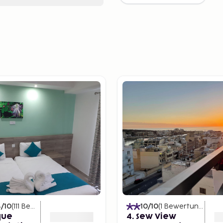
4
/10
(
111
Bewertungen
)
10
/10
(
1
Bewertungen
)
que
4. Sew View