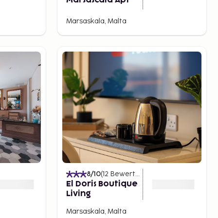
Marsascala Apt
Marsaskala, Malta
8
/10
(
12
Bewertungen
)
El Doris Boutique
Living
Marsaskala, Malta