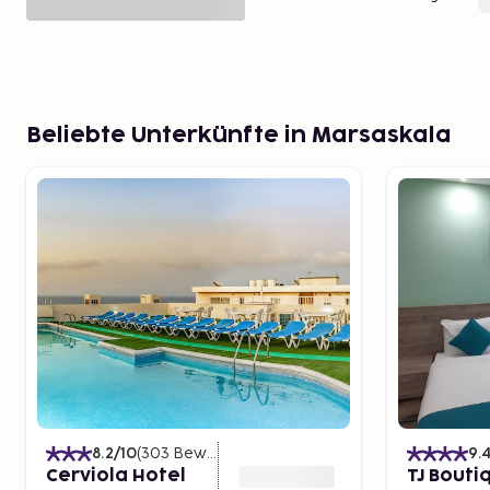
Beliebte Unterkünfte in Marsaskala
8.2
/10
(
303
Bewertungen
)
9.
Cerviola Hotel
TJ Bouti