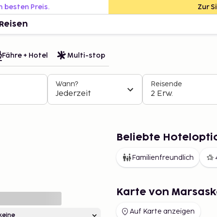
m besten Preis.
Zur S
Reisen
Fähre + Hotel
Multi-stop
Wann?
Reisende
Jederzeit
2 Erw.
Beliebte Hotelopti
Familienfreundlich
Karte von Marsask
Auf Karte anzeigen