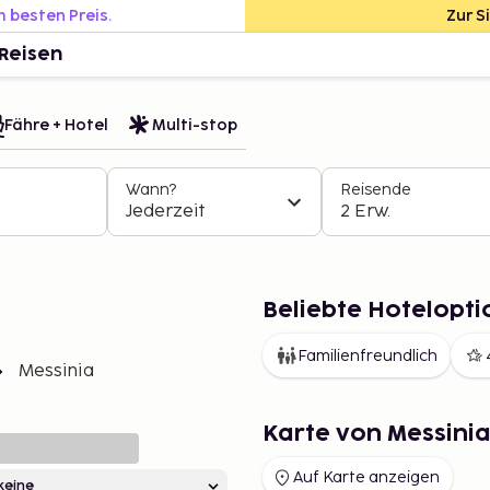
m besten Preis.
Zur S
Reisen
Fähre + Hotel
Multi-stop
Wann?
Reisende
Jederzeit
2 Erw.
Beliebte Hotelopti
Familienfreundlich
Messinia
Karte von Messini
Auf Karte anzeigen