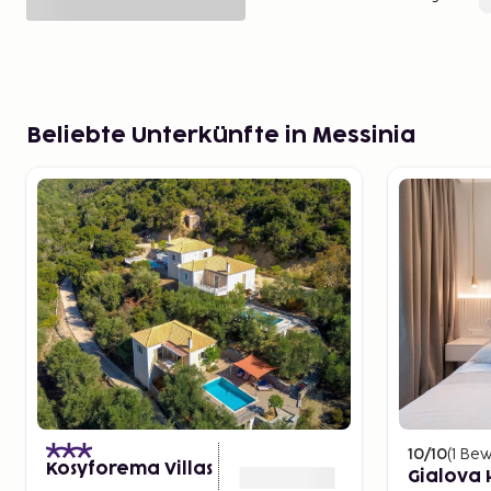
Beliebte Unterkünfte in Messinia
10
/10
(
1
Bew
Kosyforema Villas
Gialova H