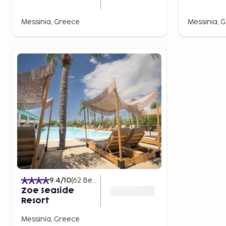
Messinia, Greece
Messinia, 
9.4
/10
(
62
Bewertungen
)
Zoe Seaside
Resort
Messinia, Greece