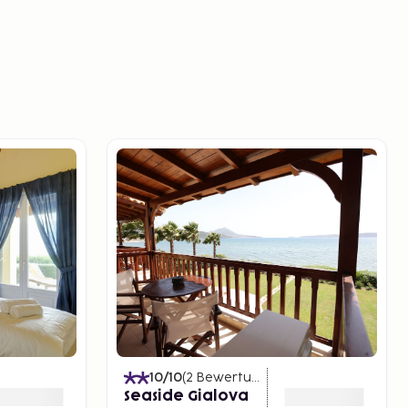
10
/10
(
2
Bewertungen
)
Seaside Gialova