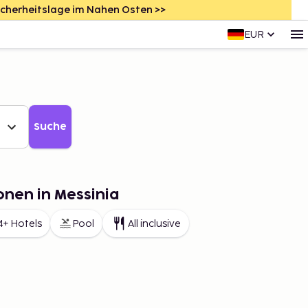
icherheitslage im Nahen Osten >>
EUR
Suche
onen in Messinia
4+ Hotels
Pool
All inclusive
a