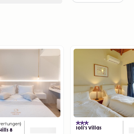
ertungen
)
Ioli's Villas
ills 8