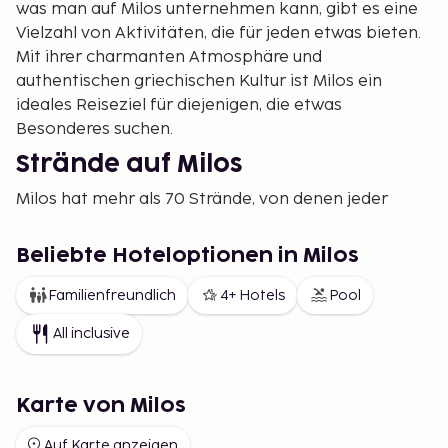
was man auf Milos unternehmen kann, gibt es eine
Vielzahl von Aktivitäten, die für jeden etwas bieten.
Mit ihrer charmanten Atmosphäre und
authentischen griechischen Kultur ist Milos ein
ideales Reiseziel für diejenigen, die etwas
Besonderes suchen.
Strände auf Milos
Milos hat mehr als 70 Strände, von denen jeder
seine eigene einzigartige Charakteristik besitzt. Von
den beeindruckenden Felsformationen bei
Beliebte Hoteloptionen in Milos
Sarakiniko bis zu den goldenen Sandstränden bei
Fyriplaka – hier findet jeder seinen Lieblingsplatz.
Familienfreundlich
4+ Hotels
Pool
Sarakiniko, mit seiner weißen vulkanischen
All inclusive
Landschaft, erinnert an einen anderen Planeten und
ist ideal für Fotografie und Schnorcheln. Fyriplaka
ist ein Favorit für Familien, dank seines ruhigen
Karte von Milos
Wassers und der vorhanden Annehmlichkeiten.
Auf Karte anzeigen