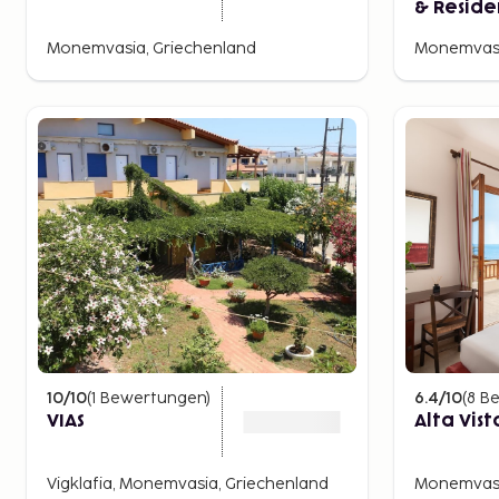
& Reside
GHH
Monemvasia, Griechenland
Monemvasi
10
/10
(
1
Bewertungen
)
6.4
/10
(
8
Be
VIAS
Alta Vist
Vigklafia, Monemvasia, Griechenland
Monemvasi