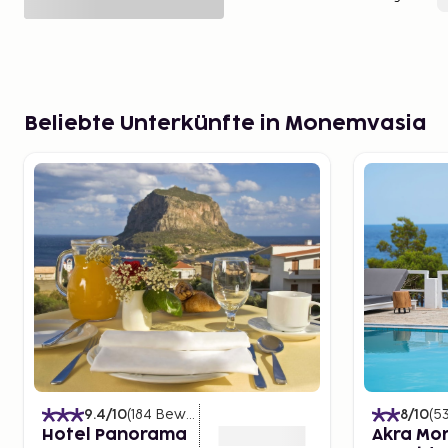
Beliebte Unterkünfte in Monemvasia
9.4
/10
(
184
Bewertungen
)
8
/10
(
5
Hotel Panorama
Akra Mo