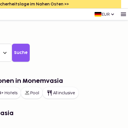
icherheitslage im Nahen Osten >>
EUR
Suche
ionen in Monemvasia
4+ Hotels
Pool
All inclusive
asia