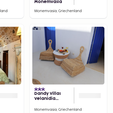
Monemvasia
nland
Monemvasia, Griechenland
Dandy Villas
Velanidia
Fisherman's Hut
Monemvasia, Griechenland