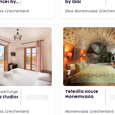
nces by
by GHH
a, Griechenland
Elea, Monemvasia, Grieche
wertungen
)
Telesilla House
Monemvasia
a Studios
a, Griechenland
Monemvasia, Griechenland