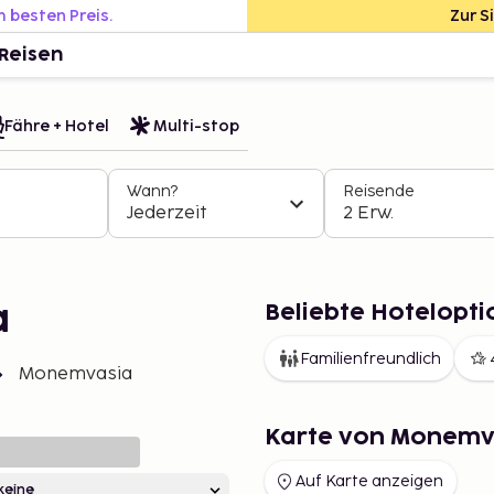
m besten Preis.
Zur S
Reisen
Fähre + Hotel
Multi-stop
Wann?
Reisende
Jederzeit
2 Erw.
Beliebte Hotelopt
a
Familienfreundlich
Monemvasia
Karte von Monemv
Auf Karte anzeigen