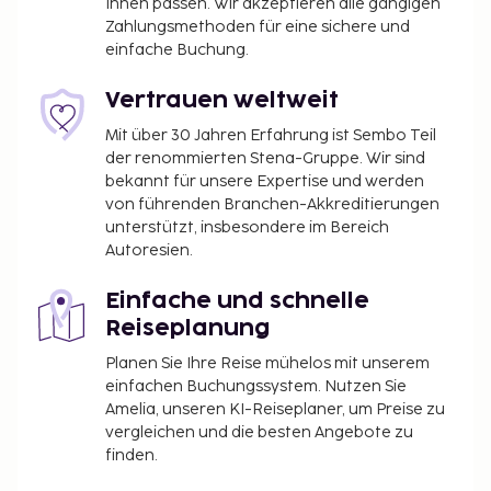
Freizeiteinrichtung: Außenpool (je nach Saison
Ihnen passen. Wir akzeptieren alle gängigen
Zahlungsmethoden für eine sichere und
geöffnet). Du kannst aber auch den schönen
einfache Buchung.
Ausblick von folgenden Punkten genießen: Terrasse
und Garten. Zu den Highlights gehören auch
Vertrauen weltweit
kostenloses WLAN und ein Spielzimmer/Arcade-
Spiele. Nutz den Zimmerservice dieses B&Bs. Gegen
Mit über 30 Jahren Erfahrung ist Sembo Teil
der renommierten Stena-Gruppe. Wir sind
Gebühr wird täglich von 08:00 Uhr bis 09:30 Uhr ein
bekannt für unsere Expertise und werden
nach Wunsch zubereitetes Frühstück angeboten.
von führenden Branchen-Akkreditierungen
Du wirst gebeten, die folgenden Gebühren direkt in
unterstützt, insbesondere im Bereich
der Unterkunft zu zahlen. Gebühren beinhalten
Autoresien.
möglicherweise geltende Steuern:
Einfache und schnelle
Kaution: 250 EUR pro Unterkunft/pro Aufenthalt
Reiseplanung
Die Stadt erhebt eine Übernachtungssteuer
bzw. Tourismusabgabe. Die Abgabe ist
Planen Sie Ihre Reise mühelos mit unserem
einfachen Buchungssystem. Nutzen Sie
saisonabhängig und wird möglicherweise nicht
Amelia, unseren KI-Reiseplaner, um Preise zu
das ganze Jahr über erhoben. Befreiungen von
vergleichen und die besten Angebote zu
dieser Abgabe sind möglich. Weitere
finden.
Informationen erhältst du von der Unterkunft.