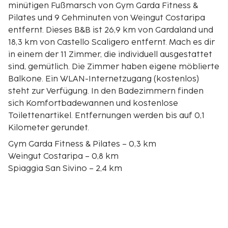
minütigen Fußmarsch von Gym Garda Fitness &
Pilates und 9 Gehminuten von Weingut Costaripa
entfernt. Dieses B&B ist 26,9 km von Gardaland und
18,3 km von Castello Scaligero entfernt. Mach es dir
in einem der 11 Zimmer, die individuell ausgestattet
sind, gemütlich. Die Zimmer haben eigene möblierte
Balkone. Ein WLAN-Internetzugang (kostenlos)
steht zur Verfügung. In den Badezimmern finden
sich Komfortbadewannen und kostenlose
Toilettenartikel. Entfernungen werden bis auf 0,1
Kilometer gerundet.
Gym Garda Fitness & Pilates – 0,3 km
Weingut Costaripa – 0,8 km
Spiaggia San Sivino – 2,4 km
Strand Baia Bianca – 2,6 km
Gardagolf Country Club – 3,5 km
Castello di Padenghe – 3,8 km
Porto di Dusano – 3,9 km