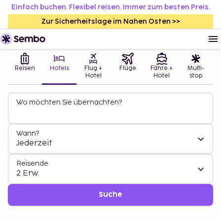
Einfach buchen. Flexibel reisen. Immer zum besten Preis.
Zur Sicherheitslage im Nahen Osten >>
Reisen
Hotels
Flug +
Flüge
Fähre +
Multi-
Hotel
Hotel
stop
Wo möchten Sie übernachten?
Wann?
Jederzeit
Reisende
2 Erw.
Suche