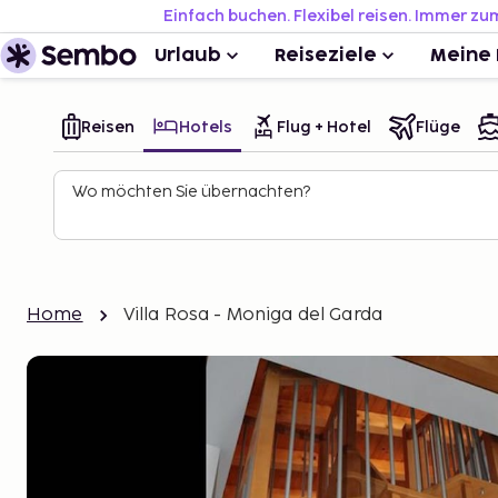
Einfach buchen. Flexibel reisen. Immer zu
Urlaub
Reiseziele
Meine 
Reisen
Hotels
Flug + Hotel
Flüge
Wo möchten Sie übernachten?
Home
Villa Rosa - Moniga del Garda