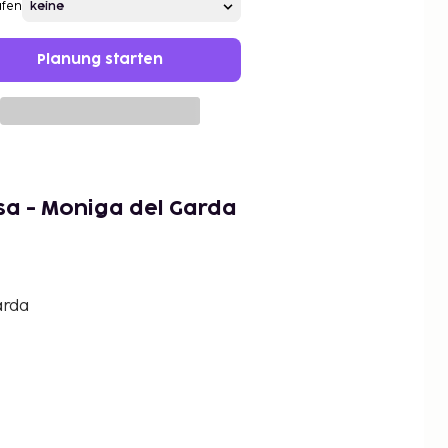
afen
Planung starten
osa - Moniga del Garda
arda