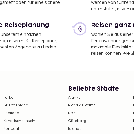
ngsmethoden für eine sichere
werden von führend
unterstützt, insbeso
ostenlos). Nutz folgende
le Reiseplanung
Reisen ganz 
uch den schönen Ausblick
rten.
it unserem einfachen
Wählen Sie aus einer
ia, unseren KI-Reiseplaner,
Ferienwohnungen und
n der Unterkunft zu
 besten Angebote zu finden.
maximale Flexibilitä
ende Steuern:
reisen können, wie S
zw. Tourismusabgabe. Die
rweise nicht das ganze
gabe sind möglich.
erkunft. Die
estätigung.
Beliebte Städte
rz eine Tourismusabgabe
Türkei
Alanya
inder unter 15 Jahren
Griechenland
Platja de Palma
Thailand
Rom
. Oktober eine
Kanarische Inseln
Göteborg
rson/pro Nacht. Kinder
Portugal
Istanbul
.