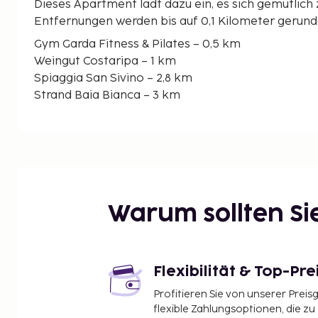
Dieses Apartment lädt dazu ein, es sich gemütlich
Entfernungen werden bis auf 0,1 Kilometer gerund
Gym Garda Fitness & Pilates – 0,5 km
Weingut Costaripa – 1 km
Spiaggia San Sivino – 2,8 km
Strand Baia Bianca – 3 km
Castello di Padenghe – 3,3 km
Gardagolf Country Club – 3,4 km
Porto di Dusano – 4,3 km
Felsen und Burgruine Rocca di Manerba – 4,8 km
Manerba – 6,2 km
Insel San Biagio – 6,3 km
Warum sollten S
Golfclub Arzaga – 6,6 km
Weingut La Basia – 6,6 km
Wallfahrtsort Madonna del Carmine – 7,3 km
Villa Romana – 7,7 km
Flexibilität & Top-Pre
Agrarbetrieb und Ölmühle Azienda Agricola e Fran
Profitieren Sie von unserer Preis
Die nächsten Flughäfen sind:
flexible Zahlungsoptionen, die zu