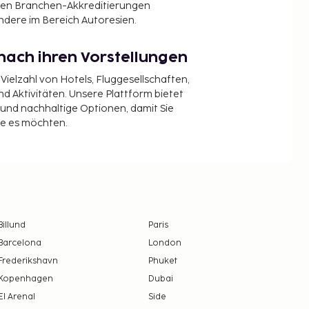
en Branchen-Akkreditierungen
ndere im Bereich Autoresien.
nach ihren Vorstellungen
 Vielzahl von Hotels, Fluggesellschaften,
 Aktivitäten. Unsere Plattform bietet
t und nachhaltige Optionen, damit Sie
ie es möchten.
Billund
Paris
Barcelona
London
Frederikshavn
Phuket
Kopenhagen
Dubai
El Arenal
Side