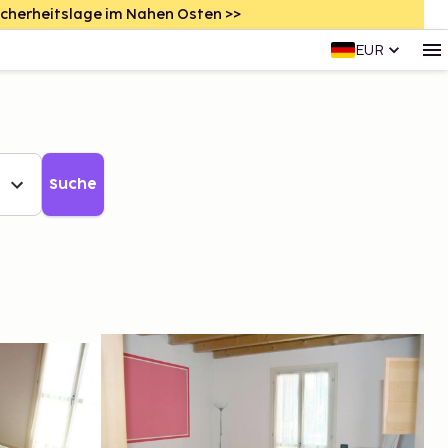
icherheitslage im Nahen Osten >>
EUR
Suche