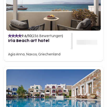
der Portara ist ein Muss – beobachten Sie, wie die
Sonne über der Ägäis untergeht. Für ein intimeres
Erlebnis empfiehlt sich der Strand von Aliko,
umgeben von Zedern und Felsformationen.
Beenden Sie den Tag mit einem romantischen
Abendessen in einer Taverne.
9.6
/10
(
236
Bewertungen
)
Wandern und Naturerlebnisse
Iria Beach art hotel
Naxos ist ein Traumziel für Wanderbegeisterte. Die
populärste Route führt zum Mt. Zas, dem höchsten
Agia Anna, Naxos, Griechenland
Berg der Kykladen, der spektakuläre Ausblicke
bietet. Auf dem Weg können Sie die Zas-Höhle
erkunden, wo der Legende nach Zeus als Kind
Zuflucht suchte. Für einfachere Wanderungen ist das
Tragea-Tal zu empfehlen.
Lokale Geschmäcker und
verborgene Schätze
Naxos ist bekannt für seine landwirtschaftlichen