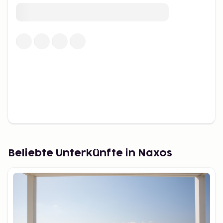
probieren.
Familienfreundliche Aktivitäten
Naxos ist ein ideales Reiseziel für Familien mit
seinen kinderfreundlichen Stränden, der ruhigen
Atmosphäre und den zahlreichen Aktivitäten für alle
Altersgruppen. Strände wie Agia Anna bieten
weichen Sand und flaches Wasser, ideal für kleine
Kinder. Ein Besuch des Archäologischen Museums
von Naxos, das sowohl Erwachsene als auch Kinder
mit der reichen Geschichte der Insel fasziniert, ist
eine spannende Aktivität.
Beliebte Unterkünfte in Naxos
Romantische Orte und
Sonnenuntergänge
Paare, die eine romantische Erfahrung suchen,
finden auf Naxos zahlreiche Orte, um unvergessliche
Erinnerungen zu schaffen. Der Sonnenuntergang an