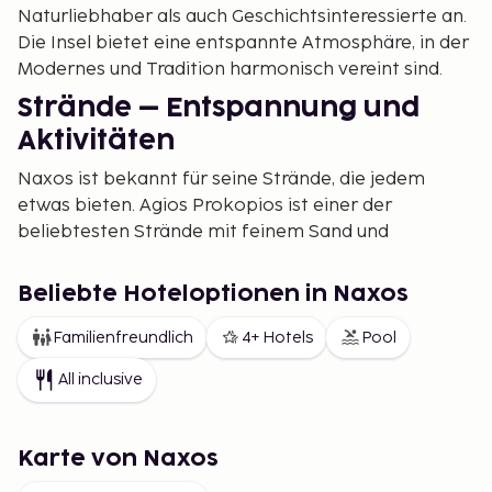
Naturliebhaber als auch Geschichtsinteressierte an.
Die Insel bietet eine entspannte Atmosphäre, in der
Modernes und Tradition harmonisch vereint sind.
Strände – Entspannung und
Aktivitäten
Naxos ist bekannt für seine Strände, die jedem
etwas bieten. Agios Prokopios ist einer der
beliebtesten Strände mit feinem Sand und
kristallklarem Wasser, ideal zum Schwimmen und
Schnorcheln. Plaka Beach, mit seinem weichen Sand
Beliebte Hoteloptionen in Naxos
und der langen Küstenlinie, ist perfekt für einen
ruhigen Tag am Meer. Für Abenteurer gibt es
Familienfreundlich
4+ Hotels
Pool
Strände wie Mikri Vigla, bekannt für hervorragende
All inclusive
Bedingungen zum Kitesurfen und Windsurfen.
Historische Sehenswürdigkeiten
Karte von Naxos
und kulturelle Schätze