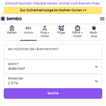
Einfach buchen. Flexibel reisen. Immer zum besten Preis.
Zur Sicherheitslage im Nahen Osten >>
Reisen
Hotels
Flug +
Flüge
Fähre +
Multi-
Hotel
Hotel
stop
Wo möchten Sie übernachten?
Wann?
Jederzeit
Reisende
2 Erw.
Suche