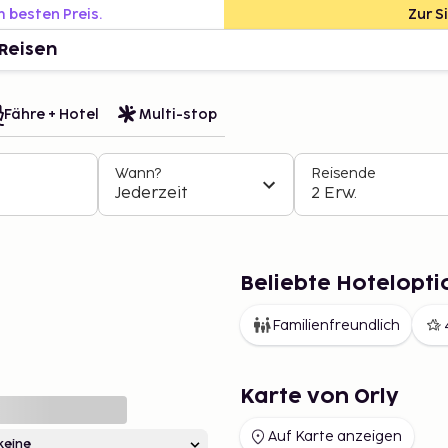
m besten Preis.
Zur S
Reisen
Fähre + Hotel
Multi-stop
Wann?
Reisende
Jederzeit
2 Erw.
Beliebte Hotelopti
Familienfreundlich
Karte von Orly
Auf Karte anzeigen