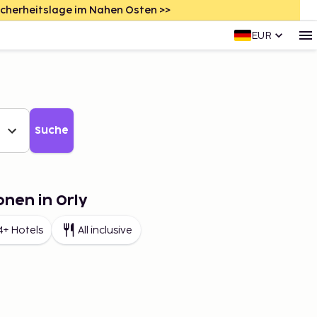
icherheitslage im Nahen Osten >>
EUR
Suche
onen in Orly
4+ Hotels
All inclusive