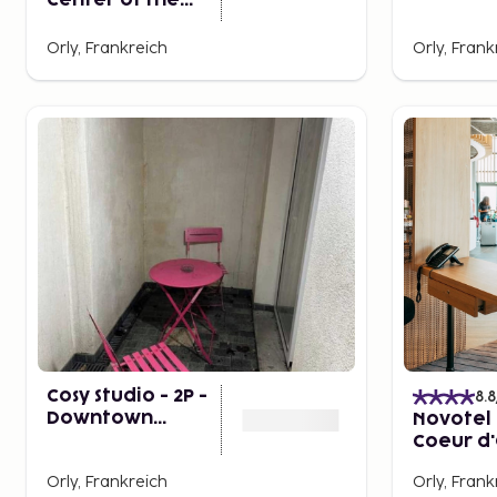
Center of the
1br/4p i
City of Orly
Heart of
Orly, Frankreich
Orly, Frank
of Orly
Cosy Studio - 2P -
8.8
Downtown
Novotel 
Orly/airport
Coeur d'
Airport
Orly, Frankreich
Orly, Frank