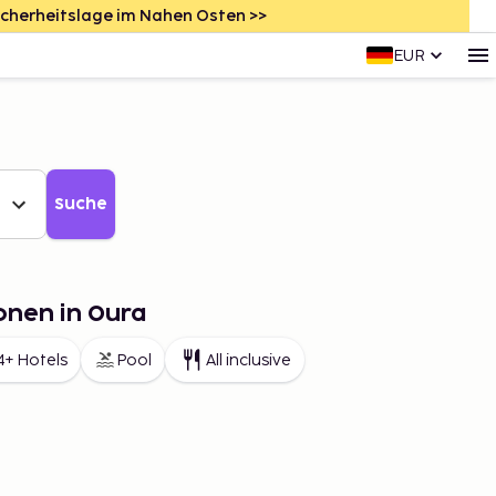
icherheitslage im Nahen Osten >>
EUR
Suche
onen in Oura
4+ Hotels
Pool
All inclusive