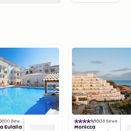
0
(
100
Bewertungen
)
9
/10
(
38
Bewertungen
a Eulalia
Monicca