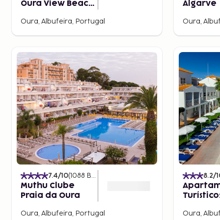
Oura View Beach
Algarve
Club
Oura, Albufeira, Portugal
Oura, Albuf
7.4
/10
(
1088
Bewertungen
)
8.2
/1
Muthu Clube
Apartam
Praia da Oura
Turístico
Ouratlân
Oura, Albufeira, Portugal
Oura, Albuf