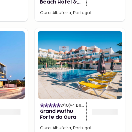
Beach Hotel &
Apartments -
Oura, Albufeira, Portugal
Adults Friendly
)
7
/10
(
94
Bewertungen
)
Grand Muthu
Forte da Oura
Oura, Albufeira, Portugal