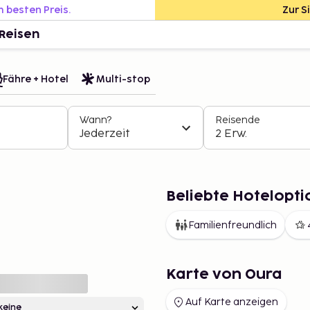
m besten Preis.
Zur S
Reisen
Fähre + Hotel
Multi-stop
Wann?
Reisende
Jederzeit
2 Erw.
Beliebte Hotelopti
Familienfreundlich
Karte von Oura
Auf Karte anzeigen