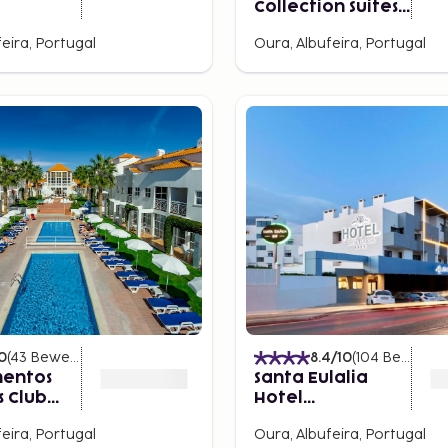
Collection Suites
and Residences
eira, Portugal
Oura, Albufeira, Portugal
0
(
43
Bewertungen
)
8.4
/10
(
104
Bewertungen
entos
Santa Eulalia
s Club
Hotel
tico
Apartamento &
eira, Portugal
Oura, Albufeira, Portugal
Spa