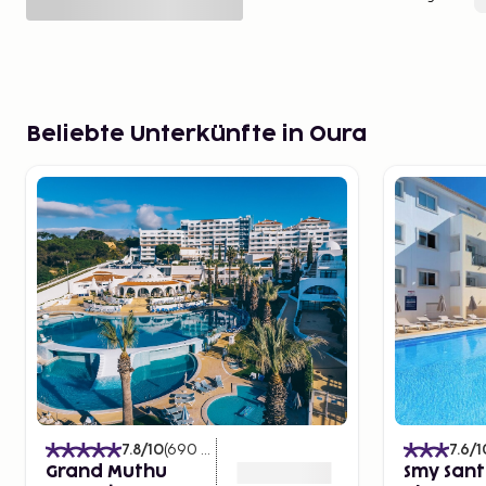
Beliebte Unterkünfte in Oura
7.8
/10
(
690
Bewertungen
)
7.6
/1
Grand Muthu
Smy Sant