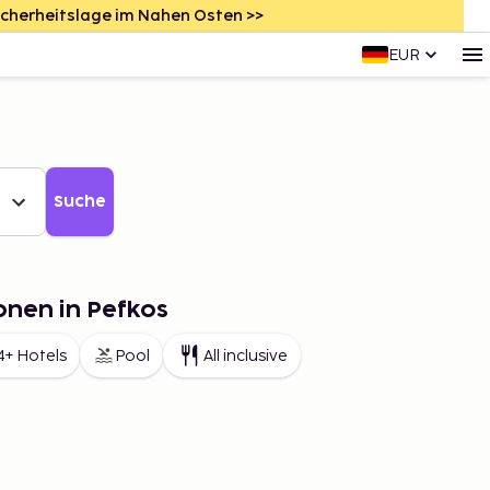
icherheitslage im Nahen Osten >>
EUR
Suche
onen in Pefkos
4+ Hotels
Pool
All inclusive