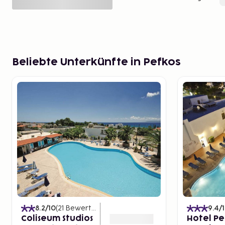
Beliebte Unterkünfte in Pefkos
8.2
/10
(
21
Bewertungen
)
9.4
/
Coliseum Studios
Hotel Pe