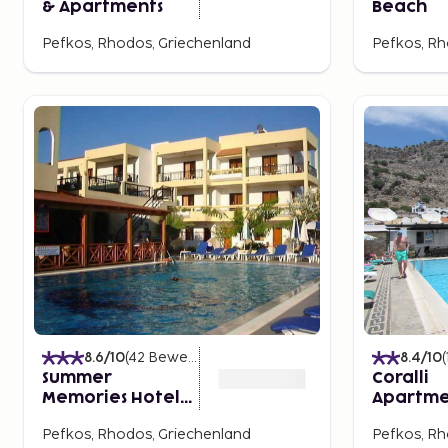
& Apartments
Beach
Pefkos, Rhodos, Griechenland
Pefkos, Rh
8.6
/10
(
42
Bewertungen
)
8.4
/10
(
Summer
Coralli
Memories Hotel
Apartme
Apartments
Pefkos, Rhodos, Griechenland
Pefkos, Rh