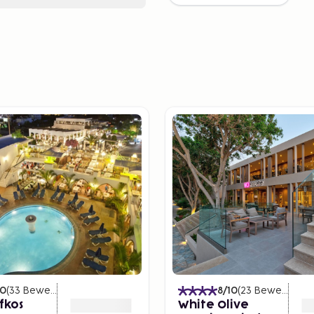
10
(
33
Bewertungen
)
8
/10
(
23
Bewertungen
fkos
White Olive