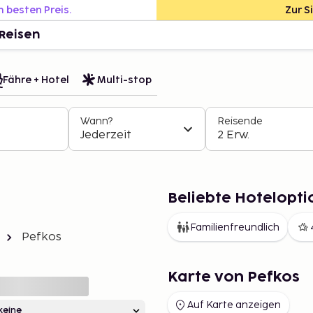
m besten Preis.
Zur S
Reisen
Fähre + Hotel
Multi-stop
Wann?
Reisende
Jederzeit
2 Erw.
Beliebte Hotelopti
Familienfreundlich
Pefkos
Karte von Pefkos
Auf Karte anzeigen